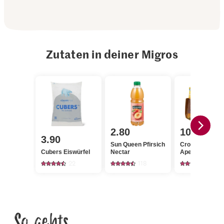
Zutaten in deiner Migros
2.80
10.95
3.90
Sun Queen Pfirsich
Crodino Biondo
Cubers Eiswürfel
Nectar
Aperitif alkohol
22
118
113
So gehts