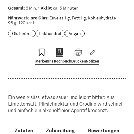
Gesamt:
Aktiv:
5 Min. •
ca. 5 Minuten
Nährwerte pro Glas:
Eiweiss 1 g, Fett 1 g, Kohlenhydrate
28 g, 120 kcal
Glutenfrei
Laktosefrei
Vegan
Merken
Ins Kochbuch
Drucken
Notizen
Ein wenig süss, etwas sauer und leicht bitter: Aus
Limettensaft, Pfirsichnektar und Crodino wird schnell
und einfach ein alkoholfreier Aperitif kredenzt.
Zutaten
Zubereitung
Bewertungen