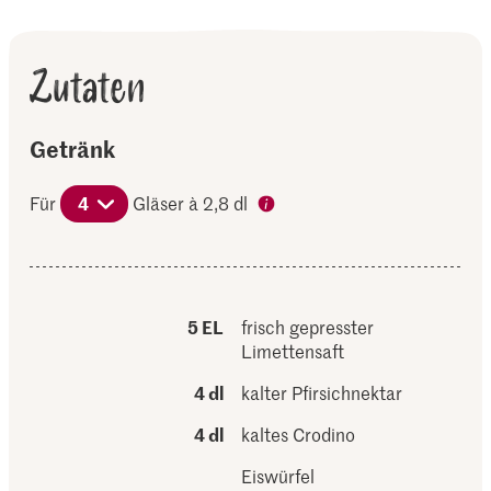
Zutaten
Getränk
Für
4
Gläser à 2,8 dl
5 EL
frisch gepresster
Limettensaft
4 dl
kalter Pfirsichnektar
4 dl
kaltes Crodino
Eiswürfel