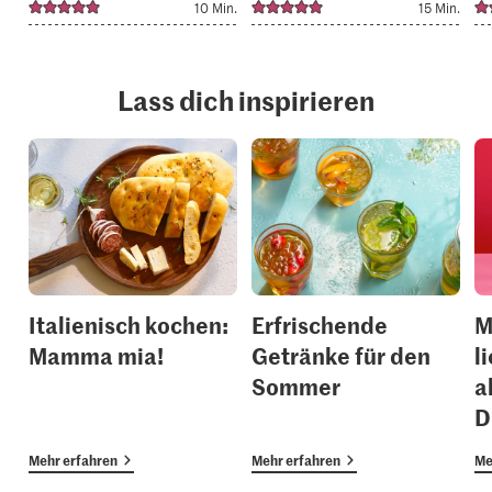
10 Min.
15 Min.
Lass dich inspirieren
Italienisch kochen:
Erfrischende
M
Mamma mia!
Getränke für den
l
Sommer
a
D
Mehr erfahren
Mehr erfahren
Me