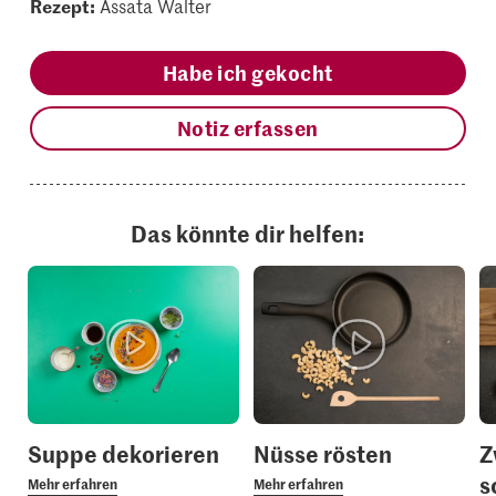
Rezept:
Assata Walter
Habe ich gekocht
Notiz erfassen
Das könnte dir helfen:
Suppe dekorieren
Nüsse rösten
Z
s
Mehr erfahren
Mehr erfahren