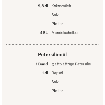
2,5 dl
Kokosmilch
Salz
Pfeffer
4 EL
Mandelscheiben
Petersilienöl
1 Bund
glattblättrige Petersilie
1 dl
Rapsöl
Salz
Pfeffer