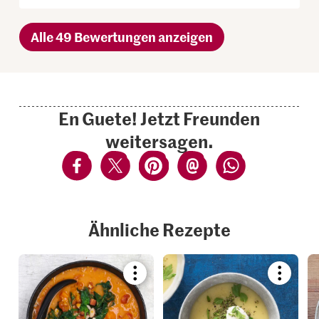
Alle 49 Bewertungen anzeigen
En Guete! Jetzt Freunden
weitersagen.
Ähnliche Rezepte
Bookmark
Bookmar
recipe
recipe
or
or
add
add