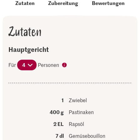
Zutaten
Zubereitung
Bewertungen
Zutaten
Hauptgericht
Für
4
Personen
1
Zwiebel
400 g
Pastinaken
2 EL
Rapsöl
7 dl
Gemüsebouillon