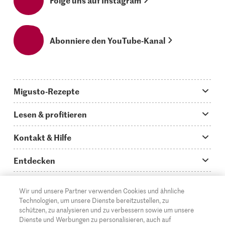
Abonniere den YouTube-Kanal
Migusto-Rezepte
Migusto App
Lesen & profitieren
Was koche ich heute?
Tipps & Tricks
Kontakt & Hilfe
Hauptgerichte
Storys
Fragen zu Migusto
Entdecken
Schnelle & einfache Rezepte
How to-Videos
Infos zum Kochen mit Migusto
Supermarkt
Wir und unsere Partner verwenden Cookies und ähnliche
Apéro & Fingerfood
DE
Glossar
FR
IT
Kontakt
Migros Online
Technologien, um unsere Dienste bereitzustellen, zu
schützen, zu analysieren und zu verbessern sowie um unsere
Backen
Migusto Login
Mediadaten Werbetreibende
Über die Migros
Dienste und Werbungen zu personalisieren, auch auf