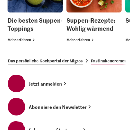
Die besten Suppen-
Suppen-Rezepte:
S
Toppings
Wohlig wärmend
Mehr erfahren
Mehr erfahren
Me
Das persönliche Kochportal der Migros
Pastinakencremesu
Jetzt anmelden
Abonniere den Newsletter
Folge uns auf Instagram