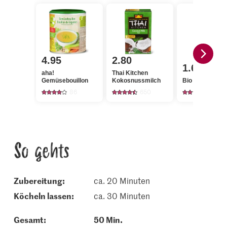
4.95
2.80
1.60
aha!
Thai Kitchen
Gemüsebouillon
Kokosnussmilch
Bio Peterli glatt
86
650
350
So gehts
Zubereitung:
ca. 20 Minuten
köcheln lassen:
ca. 30 Minuten
Gesamt:
50 Min.