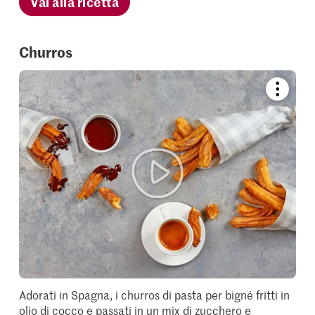
Vai alla ricetta
Churros
Bookmar
recipe
or
add
it
to
your
collectio
Adorati in Spagna, i churros di pasta per bigné fritti in
olio di cocco e passati in un mix di zucchero e