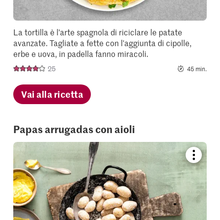
La tortilla è l'arte spagnola di riciclare le patate
avanzate. Tagliate a fette con l'aggiunta di cipolle,
erbe e uova, in padella fanno miracoli.
25
45 min.
Vai alla ricetta
Papas arrugadas con aioli
Bookmar
recipe
or
add
it
to
your
collectio