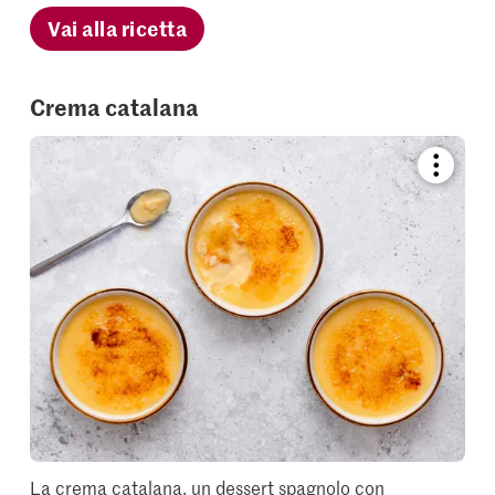
Vai alla ricetta
Crema catalana
Bookmar
recipe
or
add
it
to
your
collectio
La crema catalana, un dessert spagnolo con