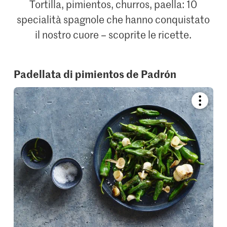
Tortilla, pimientos, churros, paella: 10
specialità spagnole che hanno conquistato
il nostro cuore – scoprite le ricette.
Padellata di pimientos de Padrón
Bookmar
recipe
or
add
it
to
your
collectio