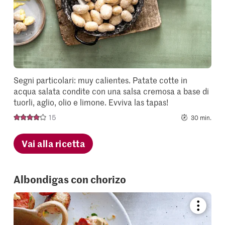
Segni particolari: muy calientes. Patate cotte in
acqua salata condite con una salsa cremosa a base di
tuorli, aglio, olio e limone. Evviva las tapas!
15
30 min.
Vai alla ricetta
Albondigas con chorizo
Bookmar
recipe
or