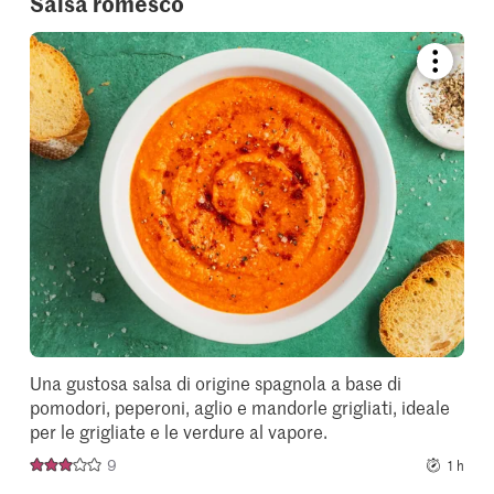
Salsa romesco
Bookmar
recipe
or
add
it
to
your
collectio
Una gustosa salsa di origine spagnola a base di
pomodori, peperoni, aglio e mandorle grigliati, ideale
per le grigliate e le verdure al vapore.
9
1 h