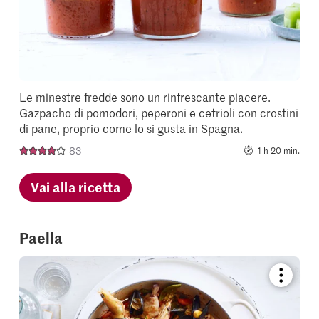
Le minestre fredde sono un rinfrescante piacere.
Gazpacho di pomodori, peperoni e cetrioli con crostini
di pane, proprio come lo si gusta in Spagna.
83
1 h 20 min.
Vai alla ricetta
Paella
Bookmar
recipe
or
add