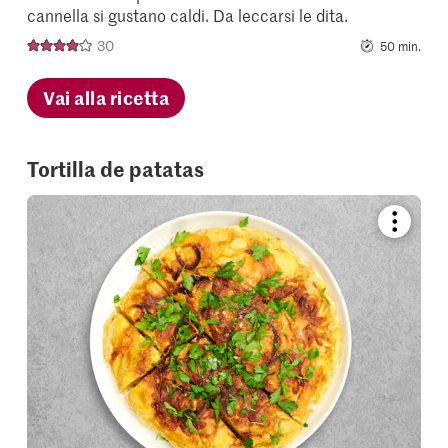
cannella si gustano caldi. Da leccarsi le dita.
30
50 min.
Vai alla ricetta
Tortilla de patatas
Bookmar
recipe
or
add
it
to
your
collectio