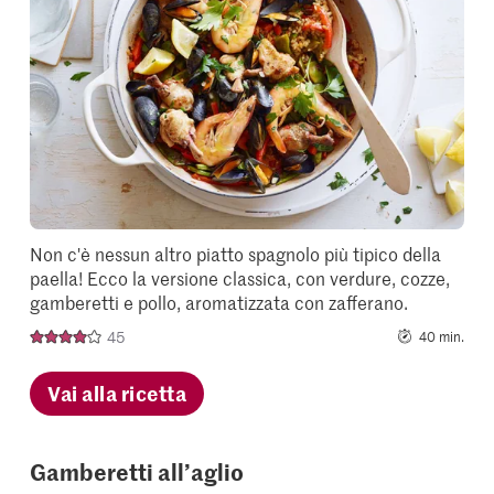
it
to
your
collectio
Non c'è nessun altro piatto spagnolo più tipico della
paella! Ecco la versione classica, con verdure, cozze,
gamberetti e pollo, aromatizzata con zafferano.
45
40 min.
Vai alla ricetta
Gamberetti all’aglio