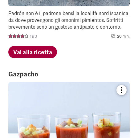
Padrón non è il padrone bensì la località nord ispanica
da dove provengono gli omonimi pimientos. Soffritti
brevemente sono un gustoso antipasto o contorno.
182
20 min.
Vai alla ricetta
Gazpacho
Bookmar
recipe
or
add
it
to
your
collectio