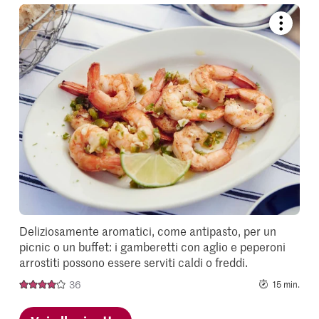
Bookmar
recipe
or
add
it
to
your
collectio
Deliziosamente aromatici, come antipasto, per un
picnic o un buffet: i gamberetti con aglio e peperoni
arrostiti possono essere serviti caldi o freddi.
36
15 min.