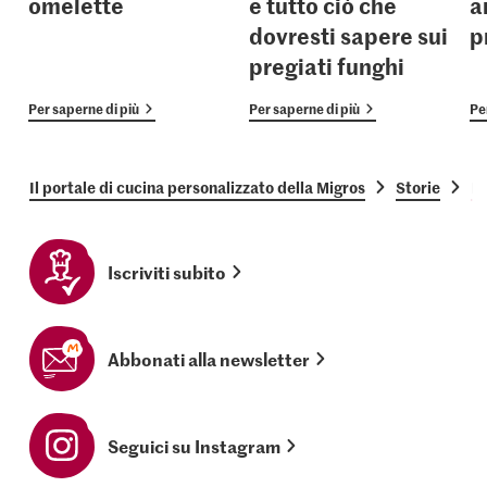
omelette
e tutto ciò che
a
dovresti sapere sui
p
pregiati funghi
Per saperne di più
Per saperne di più
Pe
Il portale di cucina personalizzato della Migros
Storie
Le
Iscriviti subito
Abbonati alla newsletter
Seguici su Instagram