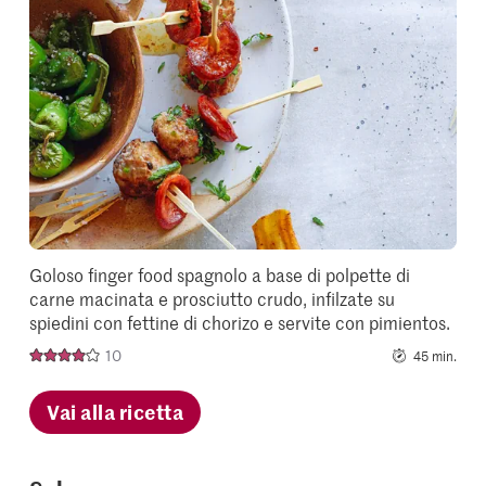
add
it
to
your
collectio
Goloso finger food spagnolo a base di polpette di
carne macinata e prosciutto crudo, infilzate su
spiedini con fettine di chorizo e servite con pimientos.
10
45 min.
Vai alla ricetta