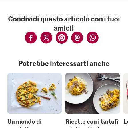
Condividi questo articolo con i tuoi
amici!
Potrebbe interessarti anche
Un mondo di
Ricette con i tartufi
L