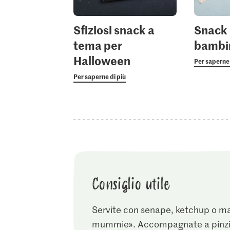
Sfiziosi snack a
Snack s
tema per
bambi
Halloween
Per saperne 
Per saperne di più
Consiglio utile
Servite con senape, ketchup o m
mummie». Accompagnate a pinzim