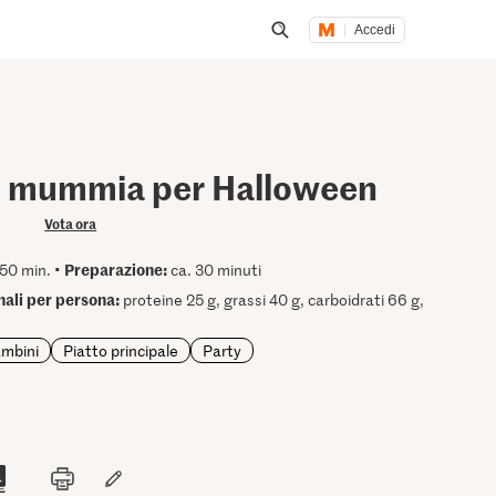
Accedi
Inizia una ricerca
i mummia per Halloween
Vota ora
Preparazione:
50 min. •
ca. 30 minuti
onali per persona:
proteine 25 g, grassi 40 g, carboidrati 66 g,
ambini
Piatto principale
Party