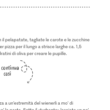
i
 il pelapatate, tagliate le carote e le zucchine
per pizza per il lungo a strisce larghe ca. 1,5
ini di oliva per creare le pupille.
i continua
così
za a un’estremità del wienerli a mo’ di
o’ la pasta. Sotto il «turbante» lasciate un po’