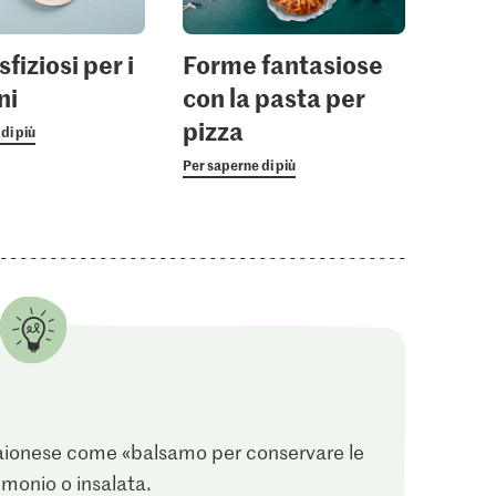
fiziosi per i
Forme fantasiose
ni
con la pasta per
pizza
di più
Per saperne di più
aionese come «balsamo per conservare le
onio o insalata.