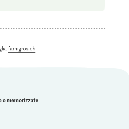
glia
famigros.ch
ato o memorizzate