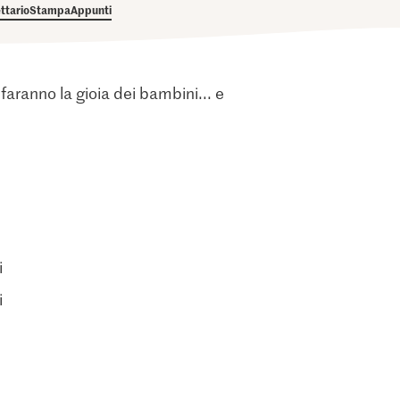
ettario
Stampa
Appunti
aranno la gioia dei bambini... e
i
i