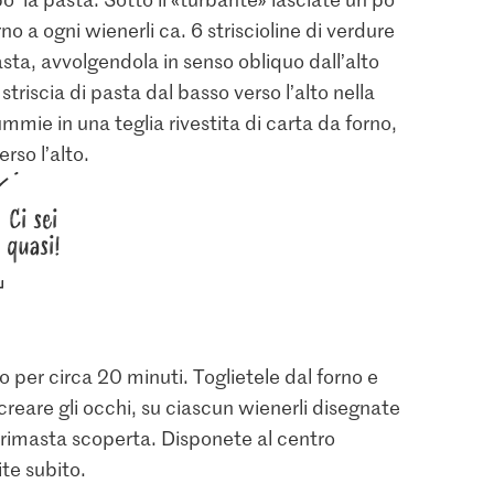
rno a ogni wienerli ca. 6 striscioline di verdure
pasta, avvolgendola in senso obliquo dall’alto
triscia di pasta dal basso verso l’alto nella
ie in una teglia rivestita di carta da forno,
rso l’alto.
2.95
Ci sei
Thomy Mayonnaise à la
ote
française
quasi!
68
1247
per circa 20 minuti. Toglietele dal forno e
 creare gli occhi, su ciascun wienerli disegnate
 rimasta scoperta. Disponete al centro
ite subito.