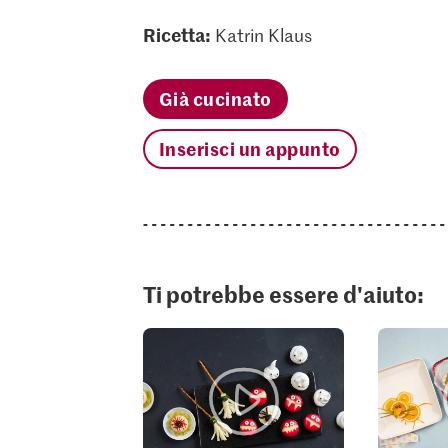
Ricetta:
Katrin Klaus
Già cucinato
Inserisci un appunto
Ti potrebbe essere d'aiuto: