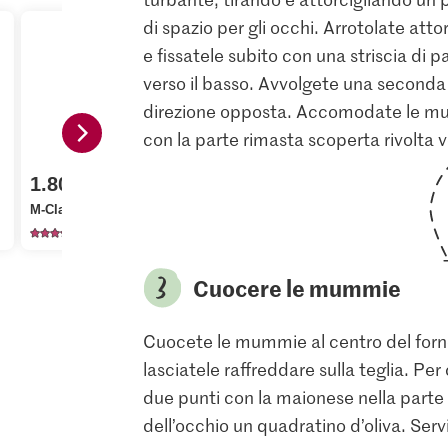
di spazio per gli occhi. Arrotolate atto
e fissatele subito con una striscia di 
verso il basso. Avvolgete una seconda s
direzione opposta. Accomodate le mumm
con la parte rimasta scoperta rivolta ve
2.50
1.80
1.95
M-Classic Olive greche
M-Classic Wienerli
nere con nocciolo
Migros Car
1770
146
42
Cuocere le mummie
Cuocete le mummie al centro del forno 
lasciatele raffreddare sulla teglia. Per
due punti con la maionese nella parte
dell’occhio un quadratino d’oliva. Serv