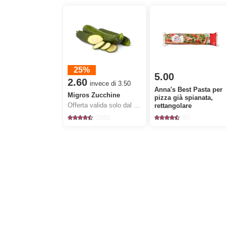
25%
5.00
2.60
invece di 3.50
Anna's Best Pasta per
Migros Zucchine
pizza già spianata,
Offerta valida solo dal 6.8 al 12.8.2026, fino a esaurimento dello stock.
rettangolare
2852
611