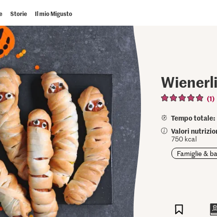
e
Storie
Il mio Migusto
Wienerl
(1)
Tempo totale:
Valori nutrizi
750 kcal
Famiglie & b