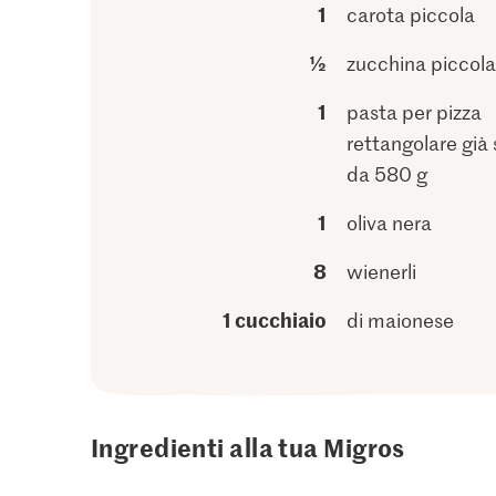
1
carota piccola
½
zucchina piccola
1
pasta per pizza
rettangolare già
da 580 g
1
oliva nera
8
wienerli
1 cucchiaio
di maionese
Ingredienti alla tua Migros