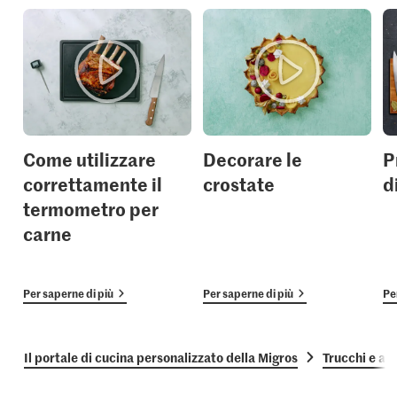
Come utilizzare
Decorare le
P
correttamente il
crostate
d
termometro per
carne
Per saperne di più
Per saperne di più
Pe
Il portale di cucina personalizzato della Migros
Trucchi e as