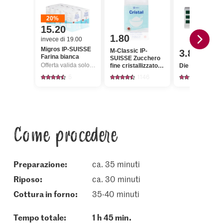
20%
15.20
1.80
invece di 19.00
Migros IP-SUISSE
M-Classic IP-
3.85
Farina bianca
SUISSE Zucchero
Offerta valida solo dal 6.8 al 12.8.2026, fino a esaurimento dello stock.
fine cristallizzato
Die Butter Burr
Cristal
5
1146
2727
Come procedere
Preparazione:
ca. 35 minuti
riposo:
ca. 30 minuti
cottura in forno:
35-40 minuti
Tempo totale:
1 h 45 min.