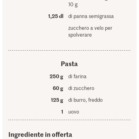
10 g
1,25 dl
di panna semigrassa
zucchero a velo per
spolverare
Pasta
250 g
di farina
60 g
di zucchero
125 g
di burro, freddo
1
uovo
Ingrediente in offerta