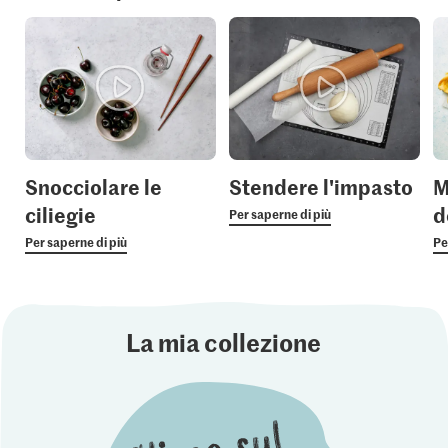
Snocciolare le
Stendere l'impasto
M
ciliegie
d
Per saperne di più
Per saperne di più
Pe
La mia collezione