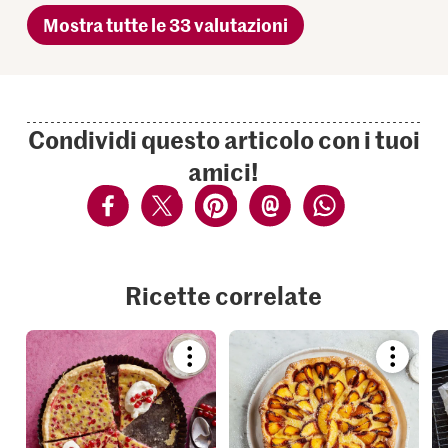
Mostra tutte le 33 valutazioni
Condividi questo articolo con i tuoi
amici!
Ricette correlate
Bookmark
Bookmar
recipe
recipe
or
or
add
add
it
it
to
to