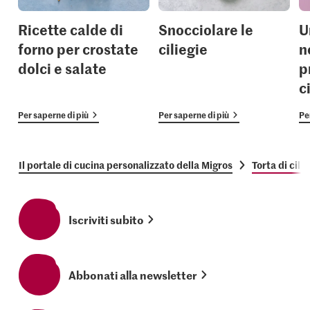
Ricette calde di
Snocciolare le
U
forno per crostate
ciliegie
n
dolci e salate
p
c
Per saperne di più
Per saperne di più
Pe
Il portale di cucina personalizzato della Migros
Torta di cili
Iscriviti subito
Abbonati alla newsletter