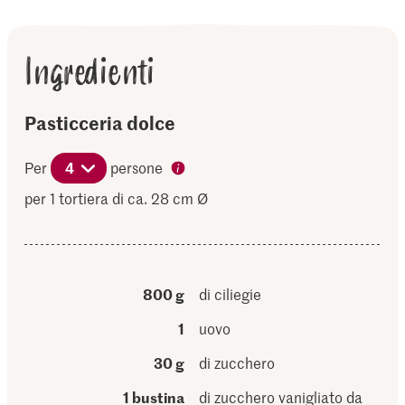
Ingredienti
Pasticceria dolce
Per
4
persone
per 1 tortiera di ca. 28 cm Ø
800 g
di ciliegie
1
uovo
30 g
di zucchero
1 bustina
di zucchero vanigliato da