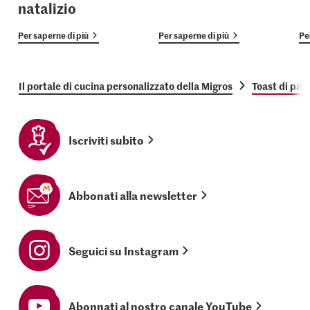
natalizio
Per saperne di più
Per saperne di più
Pe
Il portale di cucina personalizzato della Migros
Toast di pat
Iscriviti subito
Abbonati alla newsletter
Seguici su Instagram
Abonnati al nostro canale YouTube