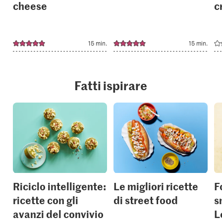
cheese
c
15 min.
15 min.
Fatti ispirare
Riciclo intelligente:
Le migliori ricette
F
ricette con gli
di street food
s
avanzi del convivio
L