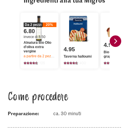
Ingredienti alla tua Migros
Da 2 pezzi
20%
6.80
invece di 8.50
Alnatura Bio Olio
4.95
d'oliva extra
4.95
vergine
Bio Pomodori a
a partire da 2
pezzi,
Offerta valida solo dal 6.8 al 12.8.2026, fino a 
Taverna halloumi
grappolo
125
400
186
Come procedere
Preparazione:
ca. 30 minuti