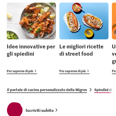
Idee innovative per
Le migliori ricette
U
gli spiedini
di street food
v
g
Per saperne di più
Per saperne di più
Pe
Il portale di cucina personalizzato della Migros
Spiedini di 
Iscriviti subito