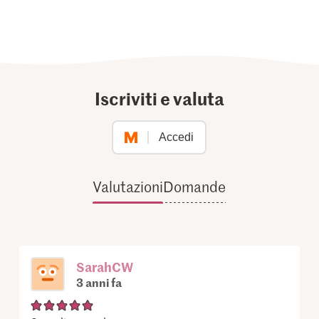
Iscriviti e valuta
Accedi
Valutazioni
Domande
SarahCW
3 anni fa