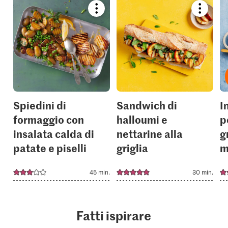
Bookmark
Bookmar
recipe
recipe
or
or
add
add
it
it
to
to
your
your
collections.
collection
Spiedini di
Sandwich di
I
formaggio con
halloumi e
p
insalata calda di
nettarine alla
g
patate e piselli
griglia
m
45 min.
30 min.
Fatti ispirare