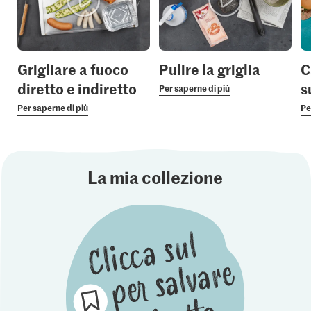
Grigliare a fuoco
Pulire la griglia
C
diretto e indiretto
s
Per saperne di più
Per saperne di più
Pe
La mia collezione