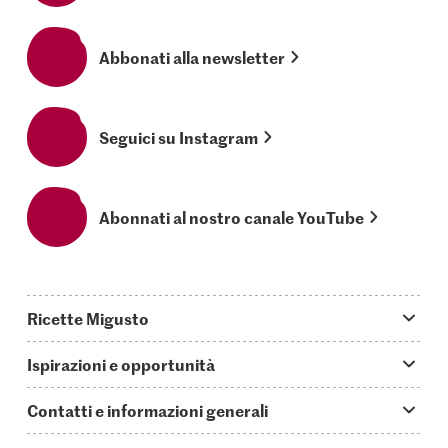
Abbonati alla newsletter
Seguici su Instagram
Abonnati al nostro canale YouTube
Ricette Migusto
App Migusto
Ispirazioni e opportunità
Oggi cucino
Trucchi & astuzie
Contatti e informazioni generali
Piatti principali
Storie
Domande su Migusto