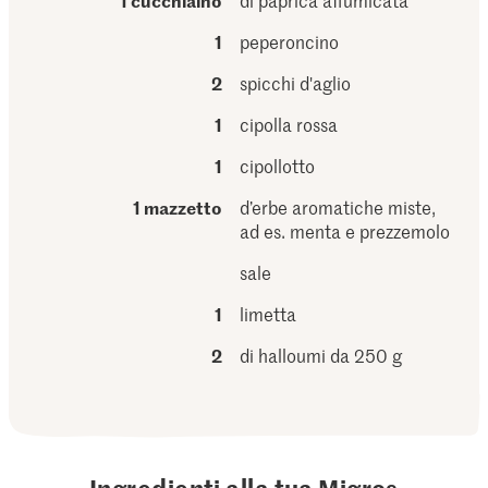
1 cucchiaino
di paprica affumicata
1
peperoncino
2
spicchi d'aglio
1
cipolla rossa
1
cipollotto
1 mazzetto
d’erbe aromatiche miste,
ad es. menta e prezzemolo
sale
1
limetta
2
di halloumi da 250 g