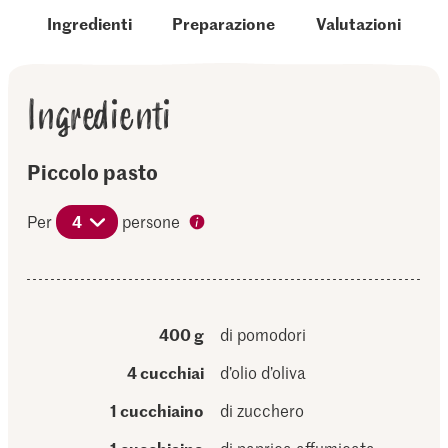
Ingredienti
Preparazione
Valutazioni
Ingredienti
Piccolo pasto
Per
4
persone
400 g
di pomodori
4 cucchiai
d’olio d’oliva
1 cucchiaino
di zucchero