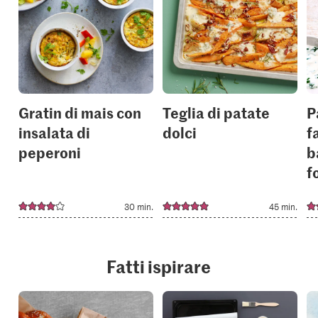
or
or
add
add
it
it
to
to
your
your
collections.
collection
Gratin di mais con
Teglia di patate
P
insalata di
dolci
f
peperoni
b
f
30 min.
45 min.
Fatti ispirare