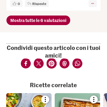
0
Risposte
Mostra tutte le 6 valutazioni
Condividi questo articolo con i tuoi
amici!
Ricette correlate
Bookmark
Bookmar
recipe
recipe