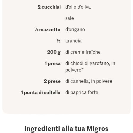
2 cucchiai
d’olio d’oliva
sale
½ mazzetto
d’origano
½
arancia
200 g
di crème fraîche
1 presa
di chiodi di garofano, in
polvere*
2 prese
di cannella, in polvere
1 punta di coltello
di paprica forte
Ingredienti alla tua Migros