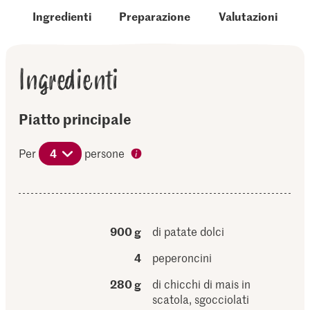
Ingredienti
Preparazione
Valutazioni
Ingredienti
Piatto principale
Per
4
persone
900 g
di patate dolci
4
peperoncini
280 g
di chicchi di mais in
scatola, sgocciolati