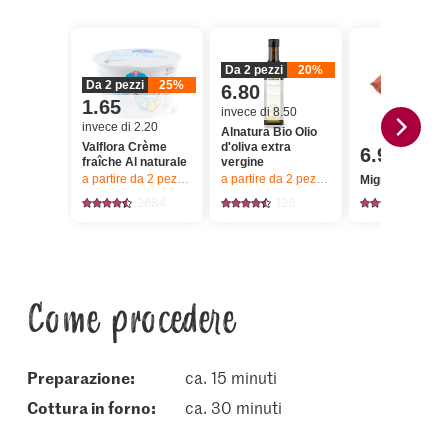
Da 2 pezzi
20%
Da 2 pezzi
25%
6.80
1.65
invece di 8.50
invece di 2.20
Alnatura Bio Olio
Valflora Crème
d'oliva extra
6.90
fraîche Al naturale
vergine
a partire da 2
pezzi,
Offerta valida solo dal 6.8 al 12.8.2026, fino a 
a partire da 2
pezzi,
Offerta valida solo da
Migros Patate d
2684
125
537
Come procedere
Preparazione:
ca. 15 minuti
cottura in forno:
ca. 30 minuti