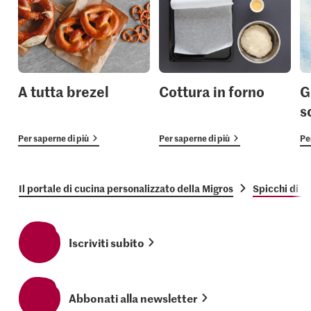
A tutta brezel
Cottura in forno
G
s
Per saperne di più
Per saperne di più
Pe
Il portale di cucina personalizzato della Migros
Spicchi di p
Iscriviti subito
Abbonati alla newsletter