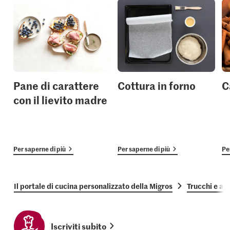
Pane di carattere
Cottura in forno
C
con il lievito madre
Per saperne di più
Per saperne di più
Pe
Il portale di cucina personalizzato della Migros
Trucchi e as
Iscriviti subito