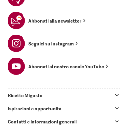
Abbonati alla newsletter
Seguici su Instagram
Abonnati al nostro canale YouTube
Ricette Migusto
App Migusto
Ispirazioni e opportunità
Oggi cucino
Trucchi & astuzie
Contatti e informazioni generali