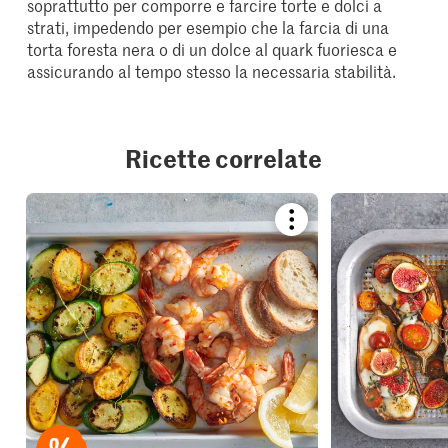
soprattutto per comporre e farcire torte e dolci a
strati, impedendo per esempio che la farcia di una
torta foresta nera o di un dolce al quark fuoriesca e
assicurando al tempo stesso la necessaria stabilità.
Ricette correlate
Bookmark
recipe
or
add
it
to
your
collections.