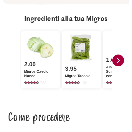
Ingredienti alla tua Migros
1.60
2.00
Alnatura Bio
3.95
Migros Cavolo
Sciroppo
bianco
Migros Taccole
concentrato di
agave
738
162
188
Come procedere