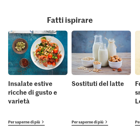
Fatti ispirare
Insalate estive
Sostituti del latte
F
ricche di gusto e
s
varietà
L
Per saperne di più
Per saperne di più
Pe