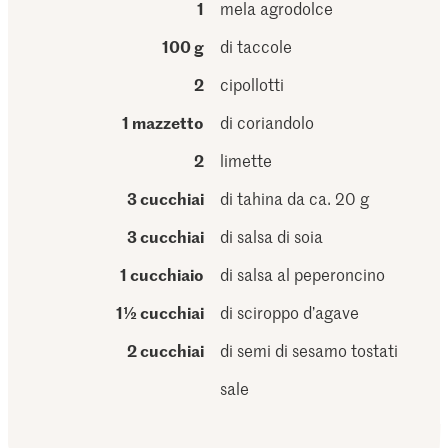
1
mela agrodolce
100 g
di taccole
2
cipollotti
1 mazzetto
di coriandolo
2
limette
3 cucchiai
di tahina da ca. 20 g
3 cucchiai
di salsa di soia
1 cucchiaio
di salsa al peperoncino
1½ cucchiai
di sciroppo d’agave
2 cucchiai
di semi di sesamo tostati
sale