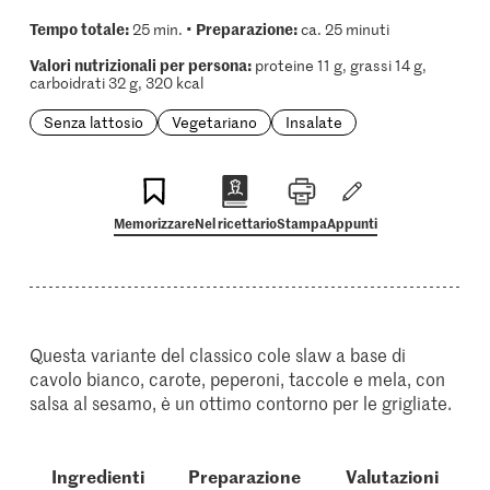
Tempo totale:
Preparazione:
25 min. •
ca. 25 minuti
Valori nutrizionali per persona:
proteine 11 g, grassi 14 g,
carboidrati 32 g, 320 kcal
Senza lattosio
Vegetariano
Insalate
Memorizzare
Nel ricettario
Stampa
Appunti
Questa variante del classico cole slaw a base di
cavolo bianco, carote, peperoni, taccole e mela, con
salsa al sesamo, è un ottimo contorno per le grigliate.
Ingredienti
Preparazione
Valutazioni