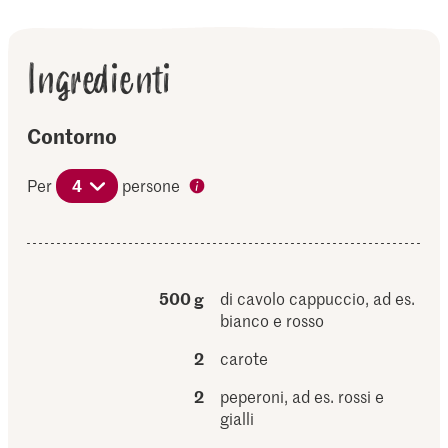
Ingredienti
Contorno
Per
4
persone
500 g
di cavolo cappuccio, ad es.
bianco e rosso
2
carote
2
peperoni, ad es. rossi e
gialli