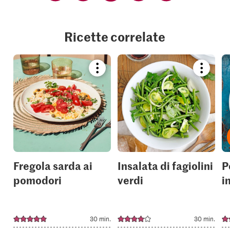
Ricette correlate
Bookmark
Bookmar
recipe
recipe
or
or
add
add
it
it
to
to
your
your
collections.
collection
Fregola sarda ai
Insalata di fagiolini
P
pomodori
verdi
i
30 min.
30 min.