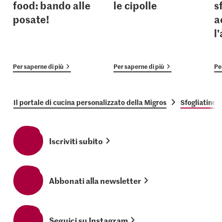
food: bando alle
le cipolle
s
posate!
a
l
Per saperne di più
Per saperne di più
Pe
Il portale di cucina personalizzato della Migros
Sfogliatine d
Iscriviti subito
Abbonati alla newsletter
Seguici su Instagram