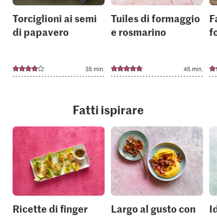
Torciglioni ai semi
Tuiles di formaggio
F
di papavero
e rosmarino
f
35 min.
45 min.
Fatti ispirare
Ricette di finger
Largo al gusto con
I