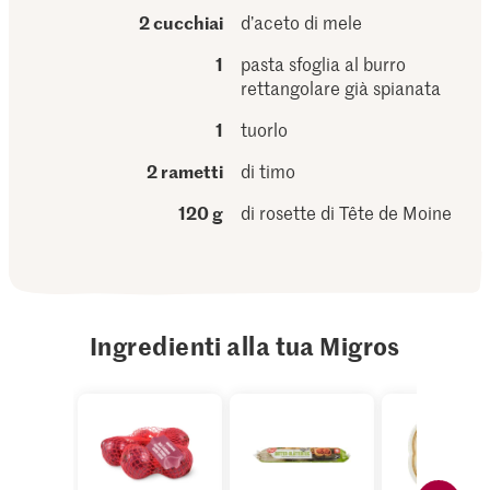
2 cucchiai
d’aceto di mele
1
pasta sfoglia al burro
rettangolare già spianata
1
tuorlo
2 rametti
di timo
120 g
di rosette di Tête de Moine
Ingredienti alla tua Migros