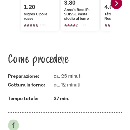
3.80
1.20
4.60
Anna's Best IP-
Migros Cipolle
SUISSE Pasta
Tête de moine
rosse
sfoglia al burro
Rosette
1786
183
521
Come procedere
Preparazione:
ca. 25 minuti
cottura in forno:
ca. 12 minuti
Tempo totale:
37 min.