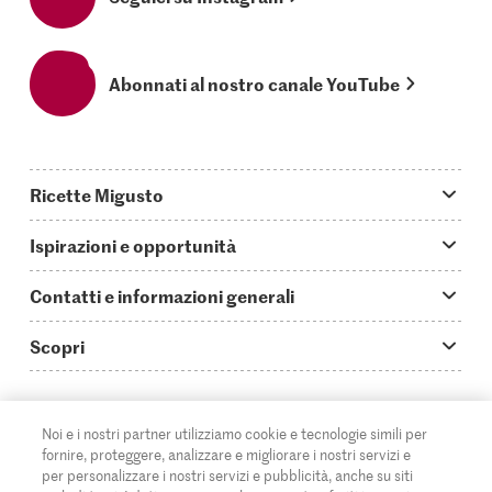
Abonnati al nostro canale YouTube
Ricette Migusto
App Migusto
Ispirazioni e opportunità
Oggi cucino
Trucchi & astuzie
Contatti e informazioni generali
Piatti principali
Storie
Domande su Migusto
Scopri
Ricette semplici & veloci
Video How to
Guida alle abbreviazioni
Supermercato
Aperitivi
IT
Glossario degli ingredienti
DE
FR
Contatti
Migros Online
Noi e i nostri partner utilizziamo cookie e tecnologie simili per
fornire, proteggere, analizzare e migliorare i nostri servizi e
Ricette al forno
Login Migusto
Pubblicità
A proposito della Migros
per personalizzare i nostri servizi e pubblicità, anche su siti