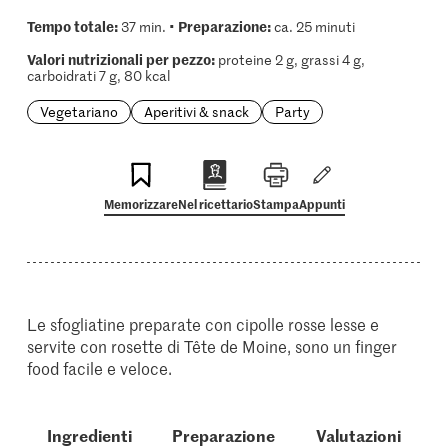
Tempo totale:
Preparazione:
37 min. •
ca. 25 minuti
Valori nutrizionali per pezzo:
proteine 2 g, grassi 4 g,
carboidrati 7 g, 80 kcal
Vegetariano
Aperitivi & snack
Party
Memorizzare
Nel ricettario
Stampa
Appunti
Le sfogliatine preparate con cipolle rosse lesse e
servite con rosette di Tête de Moine, sono un finger
food facile e veloce.
Ingredienti
Preparazione
Valutazioni