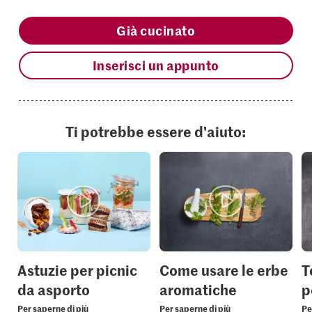
Già cucinato
Inserisci un appunto
Ti potrebbe essere d'aiuto:
Astuzie per picnic
Come usare le erbe
T
da asporto
aromatiche
p
Per saperne di più
Per saperne di più
Pe