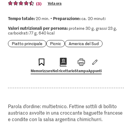
(3)
Vota ora
Tempo totale:
Preparazione:
20 min. •
ca. 20 minuti
Valori nutrizionali per persona:
proteine 30 g, grassi 23 g,
carboidrati 77 g, 640 kcal
Piatto principale
Picnic
America del Sud
Memorizzare
Nel ricettario
Stampa
Appunti
Parola d’ordine: multietnico. Fettine sottili di bollito
austriaco avvolte in una croccante baguette francese
e condite con la salsa argentina chimichurri.