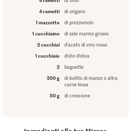
4 rametti
di timo
4 rametti
di origano
1 mazzetto
di prezzemolo
1 cucchiaino
di sale marino grosso
2 cucchiai
d’aceto di vino rosso
1 cucchiaio
d’olio d’oliva
2
baguette
350 g
di bollito di manzo o altra
carne lessa
50 g
di crescione