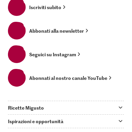
Iscriviti subito
Abbonati alla newsletter
Seguici su Instagram
Abonnati al nostro canale YouTube
Ricette Migusto
App Migusto
Ispirazioni e opportunità
Oggi cucino
Trucchi & astuzie