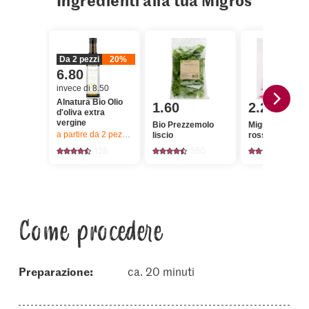
Ingredienti alla tua Migros
Da 2 pezzi
20%
6.80
invece di 8.50
Alnatura Bio Olio
1.60
2.20
d'oliva extra
vergine
Bio Prezzemolo
Migros Peperon
a partire da 2
pezzi,
Offerta valida solo dal 6.8 al 12.8.2026, fino a 
liscio
rossi
125
350
268
Come procedere
Preparazione:
ca. 20 minuti