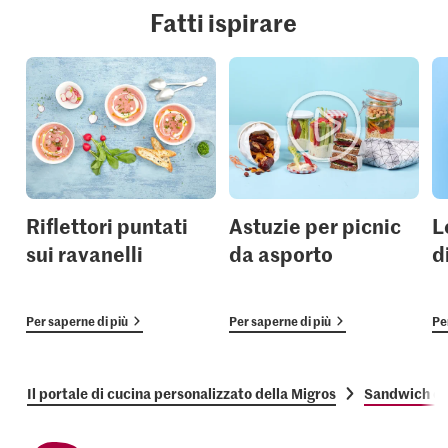
Fatti ispirare
Riflettori puntati
Astuzie per picnic
L
sui ravanelli
da asporto
d
Per saperne di più
Per saperne di più
Pe
Il portale di cucina personalizzato della Migros
Sandwich di 