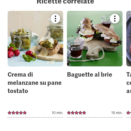
Ricette correlate
Bookmark
Bookmar
recipe
recipe
or
or
add
add
it
it
to
to
your
your
collections.
collection
Crema di
Baguette al brie
T
melanzane su pane
c
tostato
a
10 min.
15 min.