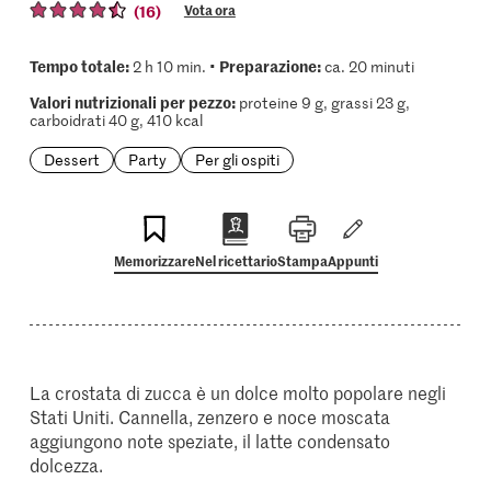
(16)
Vota ora
Tempo totale:
Preparazione:
2 h 10 min. •
ca. 20 minuti
Valori nutrizionali per pezzo:
proteine 9 g, grassi 23 g,
carboidrati 40 g, 410 kcal
Dessert
Party
Per gli ospiti
Memorizzare
Nel ricettario
Stampa
Appunti
La crostata di zucca è un dolce molto popolare negli
Stati Uniti. Cannella, zenzero e noce moscata
aggiungono note speziate, il latte condensato
dolcezza.