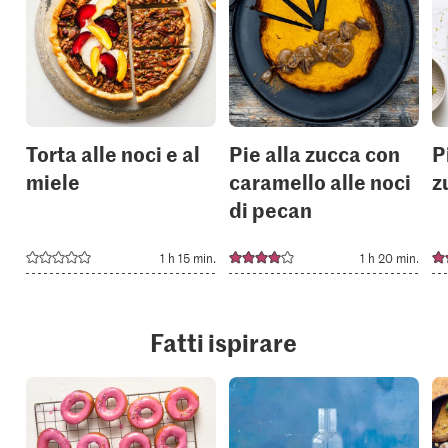
or
or
add
add
it
it
to
to
your
your
collections.
collection
Torta alle noci e al
Pie alla zucca con
P
miele
caramello alle noci
z
di pecan
1 h 15 min.
1 h 20 min.
Fatti ispirare