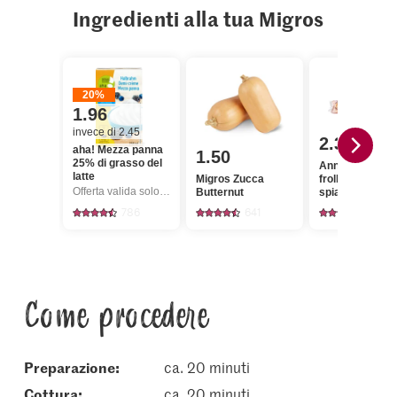
Ingredienti alla tua Migros
20%
1.96
invece di 2.45
2.30
aha! Mezza panna
1.50
25% di grasso del
Anna's Best Pa
latte
Migros Zucca
frolla dolce già
Offerta valida solo dal 6.8 al 12.8.2026, fino a esaurimento dello stock.
Butternut
spianata
786
641
289
Come procedere
Preparazione:
ca. 20 minuti
cottura:
ca. 20 minuti