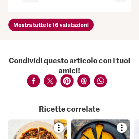
Mostra tutte le 16 valutazioni
Condividi questo articolo con i tuoi
amici!
Ricette correlate
Bookmark
Bookmar
recipe
recipe