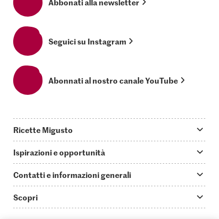
Abbonati alla newsletter
Seguici su Instagram
Abonnati al nostro canale YouTube
Ricette Migusto
App Migusto
Ispirazioni e opportunità
Oggi cucino
Trucchi & astuzie
Contatti e informazioni generali
Piatti principali
Storie
Domande su Migusto
Scopri
Ricette semplici & veloci
Video How to
Guida alle abbreviazioni
Supermercato