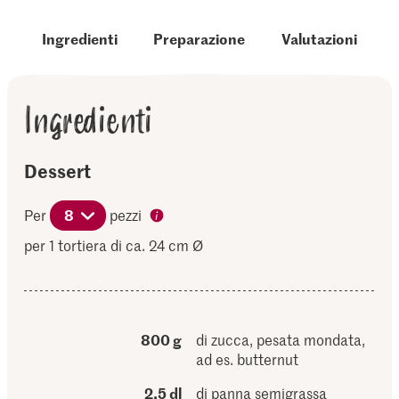
Ingredienti
Preparazione
Valutazioni
Ingredienti
Dessert
Per
8
pezzi
per 1 tortiera di ca. 24 cm Ø
800 g
di zucca, pesata mondata,
ad es. butternut
2,5 dl
di panna semigrassa