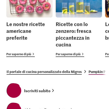
Le nostre ricette
Ricette con lo
L
americane
zenzero: fresca
c
preferite
piccantezza in
b
cucina
Per saperne di più
Per saperne di più
Pe
Il portale di cucina personalizzato della Migros
Pumpkin Pie
Iscriviti subito