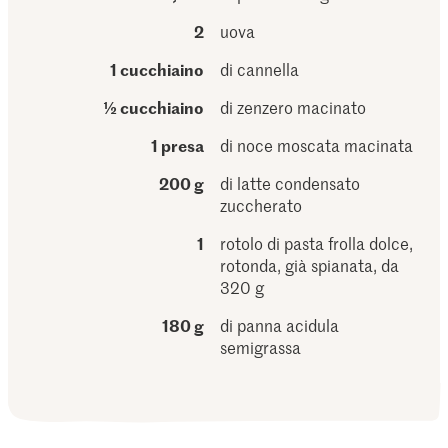
2
uova
1 cucchiaino
di cannella
½ cucchiaino
di zenzero macinato
1 presa
di noce moscata macinata
200 g
di latte condensato
zuccherato
1
rotolo di pasta frolla dolce,
rotonda, già spianata, da
320 g
180 g
di panna acidula
semigrassa