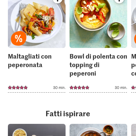
Bookmark
Bookmar
recipe
recipe
or
or
add
add
it
it
to
to
your
your
collections.
collection
Maltagliati con
Bowl di polenta con
M
peperonata
topping di
p
peperoni
c
30 min.
30 min.
Fatti ispirare