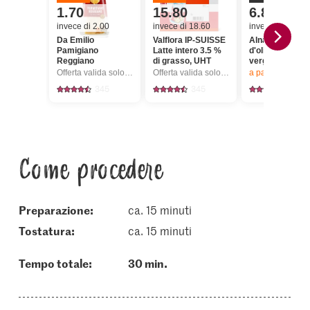
1.70
15.80
6.80
invece di 2.00
invece di 18.60
invece di 8.50
Da Emilio
Valflora IP-SUISSE
Alnatura Bio Ol
Pamigiano
Latte intero 3.5 %
d'oliva extra
Reggiano
di grasso, UHT
vergine
Offerta valida solo dal 6.8 al 12.8.2026, fino a esaurimento dello stock.
Offerta valida solo dal 6.8 al 12.8.2026, fino a esaurimento dello stock.
a partire da 2
pez
345
345
125
Come procedere
Preparazione:
ca. 15 minuti
tostatura:
ca. 15 minuti
Tempo totale:
30 min.