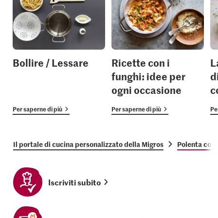
Bollire / Lessare
Ricette con i
L
funghi: idee per
d
ogni occasione
c
Per saperne di più
Per saperne di più
Pe
Il portale di cucina personalizzato della Migros
Polenta con 
Iscriviti subito