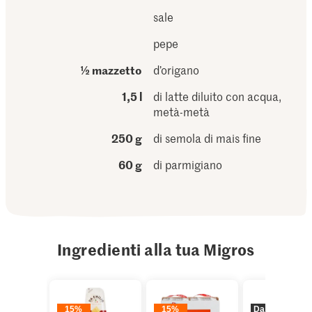
sale
pepe
½ mazzetto
d’origano
1,5 l
di latte diluito con acqua,
metà-metà
250 g
di semola di mais fine
60 g
di parmigiano
Ingredienti alla tua Migros
15%
15%
Da 2 pezzi
2