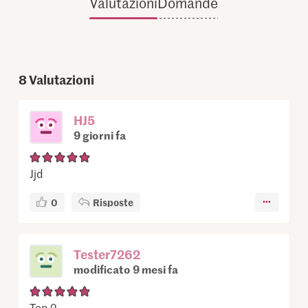
Valutazioni
Domande
8
Valutazioni
HJ5
9 giorni fa
Jjd
0
Risposte
Tester7262
modificato 9 mesi fa
Top 2