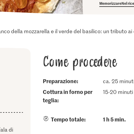
Memorizzare
Nel ric
anco della mozzarella e il verde del basilico: un tributo ai co
Come procedere
Preparazione:
ca. 25 minut
cottura in forno per
15-20 minuti
teglia:
Tempo totale:
1 h 5 min.
ala di