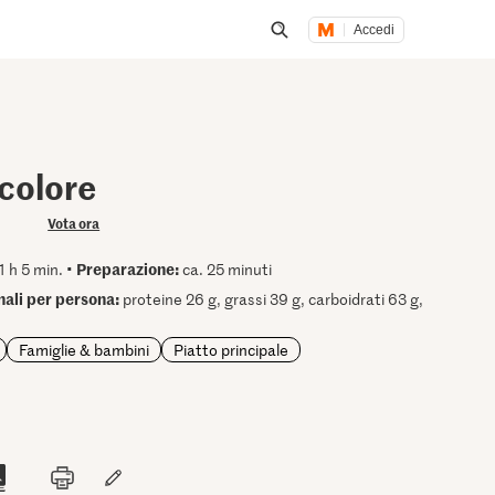
Accedi
Inizia una ricerca
icolore
Vota ora
Preparazione:
1 h 5 min. •
ca. 25 minuti
onali per persona:
proteine 26 g, grassi 39 g, carboidrati 63 g,
Famiglie & bambini
Piatto principale