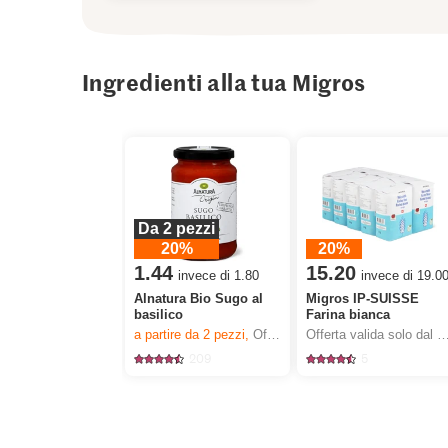
Ingredienti alla tua Migros
Da 2 pezzi
20%
20%
1.44
15.20
invece di 1.80
invece di 19.0
Alnatura Bio Sugo al
Migros IP-SUISSE
basilico
Farina bianca
a partire da 2
pezzi,
Offerta valida solo dal 6.8 al 12.8.2026, fino a esaurimento dello stock.
Offerta valida solo dal 6.8 al 12.8.2026, fino a esauriment
209
5