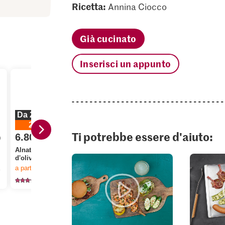
Ricetta:
Annina Ciocco
Già cucinato
Inserisci un appunto
Da 2 pezzi
20%
Ti potrebbe essere d'aiuto:
6.80
0
invece di 8.50
5.95
2.90
Alnatura Bio Olio
d'oliva extra vergine
Migros Pomodorini
Anna's Best
o dello stock.
a partire da 2
pezzi,
Offerta valida solo dal 6.8 al 12.8.2026, fino a esaurimento dello stock.
ciliegini Mix
pizza spian
125
1758
46