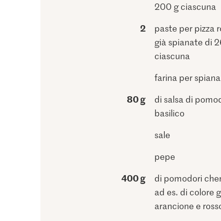
200 g ciascuna
2
paste per pizza 
già spianate di 
ciascuna
farina per spiana
80 g
di salsa di pomo
basilico
sale
pepe
400 g
di pomodori cher
ad es. di colore g
arancione e ross