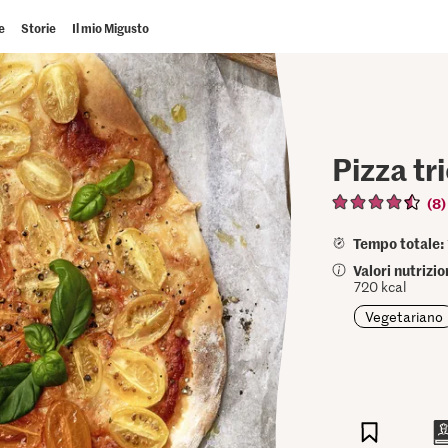
e
Storie
Il mio Migusto
Pizza tr
(8)
Tempo totale:
Valori nutrizi
720 kcal
Vegetariano