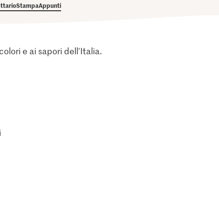
ettario
Stampa
Appunti
lori e ai sapori dell'Italia.
i