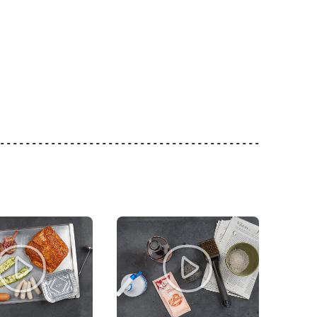
1.05
2.20
 Pasta per
Jura Sel Sale iodato e
ata, rotonda
Migros Basilico
fluorato
2
651
1242