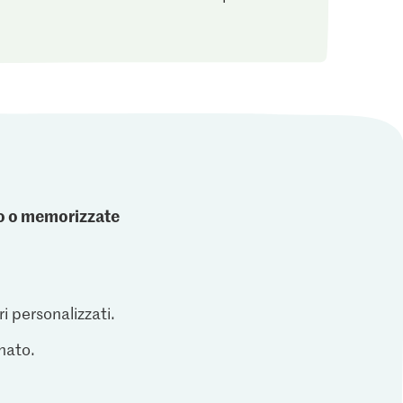
ato o memorizzate
ri personalizzati.
inato.