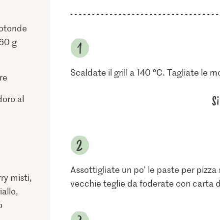
rotonde
260 g
Scaldate il grill a 140 °C. Tagliate le mo
re
S
doro al
Assottigliate un po' le paste per pizz
ry misti,
vecchie teglie da foderate con carta d
iallo,
o