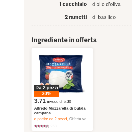
1 cucchiaio
d’olio d’oliva
2 rametti
di basilico
Ingrediente in offerta
Da 2 pezzi
30%
3.71
invece di 5.30
Alfredo Mozzarella di bufala
campana
a partire da 2
pezzi,
Offerta valida solo dal 6.8 al 12.8.2026, fino a esaurimento dello stock.
258