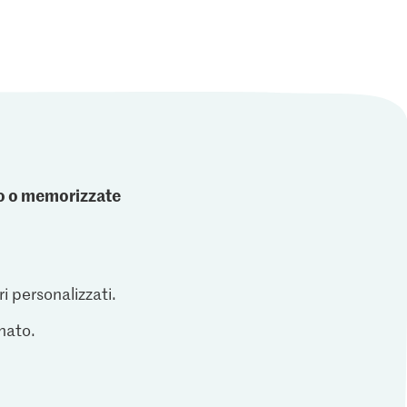
ato o memorizzate
ri personalizzati.
inato.