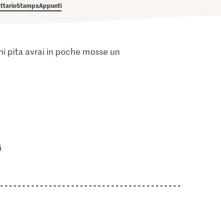
ettario
Stampa
Appunti
ani pita avrai in poche mosse un
i