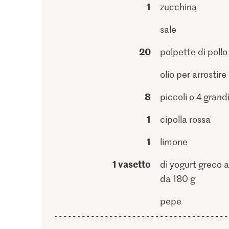
1
zucchina
sale
20
polpette di pollo
olio per arrostire
8
piccoli o 4 grand
1
cipolla rossa
1
limone
1 vasetto
di yogurt greco a
da 180 g
pepe