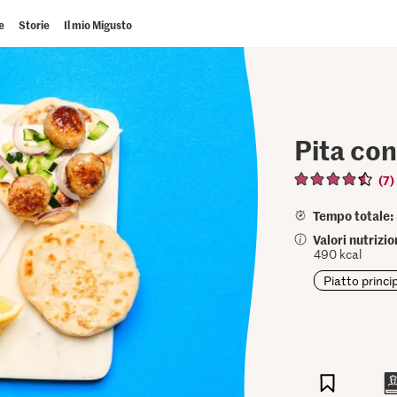
e
Storie
Il mio Migusto
Pita con
(7)
Tempo totale:
Valori nutrizi
490 kcal
Piatto princi