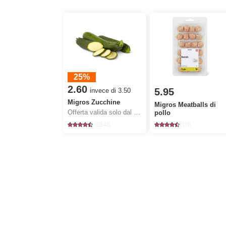
25%
2.60
5.95
invece di 3.50
Migros Zucchine
Migros Meatballs di
Offerta valida solo dal 6.8 al 12.8.2026, fino a esaurimento dello stock.
pollo
2848
116