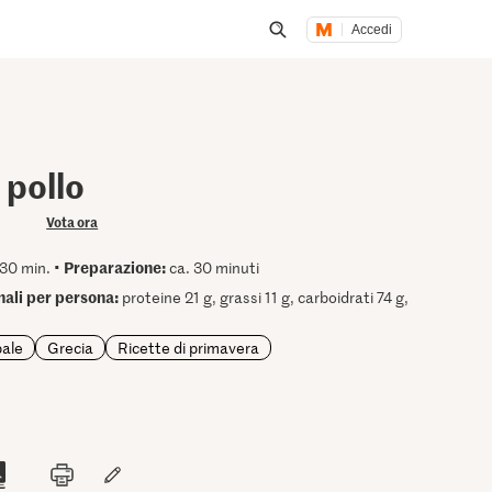
Accedi
Inizia una ricerca
 pollo
Vota ora
Preparazione:
30 min. •
ca. 30 minuti
onali per persona:
proteine 21 g, grassi 11 g, carboidrati 74 g,
pale
Grecia
Ricette di primavera