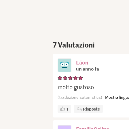
7
Valutazioni
Läon
un anno fa
molto gustoso
(traduzione automatica)
Mostra lingua
1
Risposte
FamilieCelina