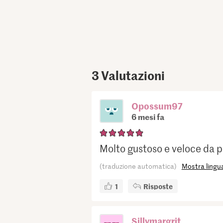
3
Valutazioni
Opossum97
6 mesi fa
Molto gustoso e veloce da 
(traduzione automatica)
Mostra lingua
1
Risposte
Sillymargrit