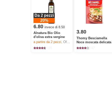
Da 2 pezzi
20%
6.80
invece di 8.50
3.80
Alnatura Bio Olio
d'oliva extra vergine
Thomy Besciamella
a partire da 2
pezzi,
Offerta valida solo dal 6.8 al 12.8.2026, fino a esaurimento dello stock.
Noce moscata delicata
125
147