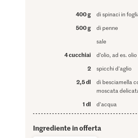
400 g
di spinaci in fogli
500 g
di penne
sale
4 cucchiai
d’olio, ad es. olio
2
spicchi d'aglio
2,5 dl
di besciamella c
moscata delicat
1 dl
d’acqua
Ingrediente in offerta