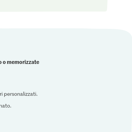
ato o memorizzate
ri personalizzati.
inato.