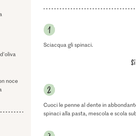
a
Sciacqua gli spinaci.
 d'oliva
S
on noce
a
Cuoci le penne al dente in abbondante 
spinaci alla pasta, mescola e scola sub