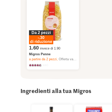
Da 2 pezzi
-.30
di riduzione
1.60
invece di 1.90
Migros Penne
a partire da 2
pezzi,
Offerta valida solo dal 6.8 al 12.8.2026, fino a esaurimento dello stock.
440
Ingredienti alla tua Migros