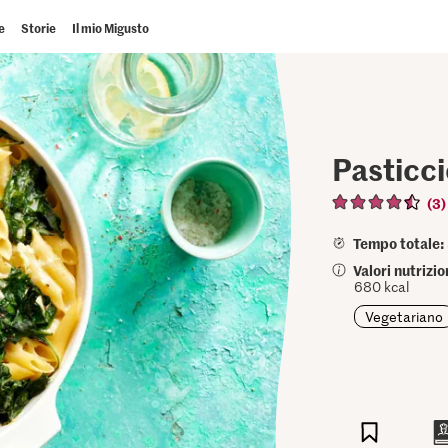
e
Storie
Il mio Migusto
Pasticci
(3)
Tempo totale:
Valori nutrizi
680 kcal
Vegetariano