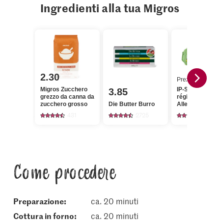
Ingredienti alla tua Migros
2.30
Prezzo del gior
Migros Zucchero
IP-SUISSE De l
3.85
grezzo da canna da
région Uova
zucchero grosso
Die Butter Burro
Allevamento
all'aperto
431
2725
743
Come procedere
Preparazione:
ca. 20 minuti
cottura in forno:
ca. 20 minuti