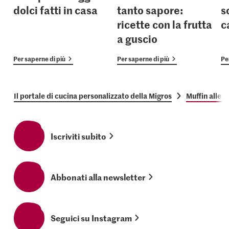
dolci fatti in casa
tanto sapore:
s
ricette con la frutta
c
a guscio
Per saperne di più
Per saperne di più
Pe
Il portale di cucina personalizzato della Migros
Muffin alle 
Iscriviti subito
Abbonati alla newsletter
Seguici su Instagram