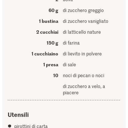
60 g
di zucchero greggio
1 bustina
di zucchero vanigliato
2 cucchiai
di latticello nature
150 g
di farina
1 cucchiaino
di lievito in polvere
1 presa
di sale
10
noci di pecan o noci
di zucchero a velo, a
piacere
Utensili
pirottini di carta