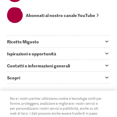
Abonnati al nostro canale YouTube
Ricette Migusto
App Migusto
Ispirazioni e opportunità
Oggi cucino
Trucchi & astuzie
Contatti e informazioni generali
Piatti principali
Storie
Domande su Migusto
Scopri
Ricette semplici & veloci
Video How to
Guida alle abbreviazioni
Supermercato
Aperitivi
IT
Glossario degli ingredienti
DE
FR
Contatti
Migros Online
Noi e i nostri partner utilizziamo cookie e tecnologie simili per
fornire, proteggere, analizzare e migliorare i nostri servizi e
Ricette al forno
Login Migusto
Pubblicità
A proposito della Migros
per personalizzare i nostri servizi e pubblicità, anche su siti
web di terzi. I dati possono anche essere trasferiti in paesi
Ricette per famiglie & bambini