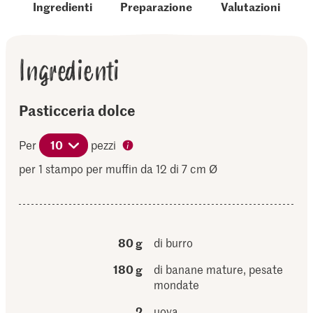
Ingredienti
Preparazione
Valutazioni
Ingredienti
Pasticceria dolce
Per
10
pezzi
per 1 stampo per muffin da 12 di 7 cm Ø
80 g
di burro
180 g
di banane mature, pesate
mondate
2
uova