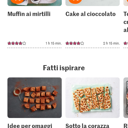
Muffin ai mirtilli
Cake al cioccolato
T
c
a
1 h 15 min.
2 h 15 min.
Fatti ispirare
Idee per omaggi
Sotto la corazza
R