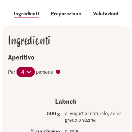
Ingredienti
Preparazione
Valutazioni
Ingredienti
Aperitivo
Per
4
persone
Labneh
500 g
di yogurt al naturale, ad es.
greco o süzme
½ cucchiaino
di sale