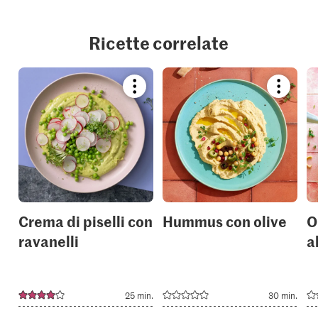
Ricette correlate
Bookmark
Bookmar
recipe
recipe
or
or
add
add
it
it
to
to
your
your
collections.
collection
Crema di piselli con
Hummus con olive
O
ravanelli
a
25 min.
30 min.