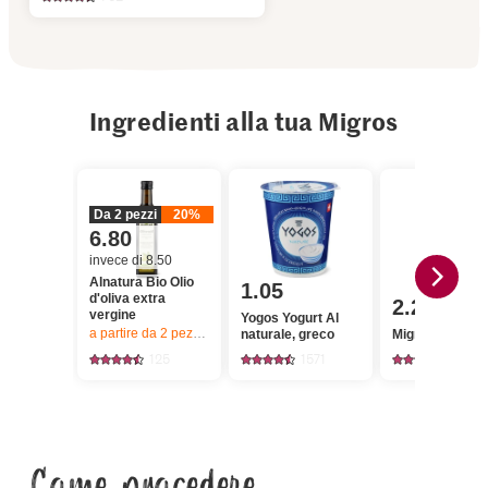
Ingredienti alla tua Migros
Da 2 pezzi
20%
6.80
invece di 8.50
Alnatura Bio Olio
1.05
d'oliva extra
2.20
vergine
Yogos Yogurt Al
a partire da 2
pezzi,
Offerta valida solo dal 6.8 al 12.8.2026, fino a 
naturale, greco
Migros Basilico
125
1571
650
Come procedere