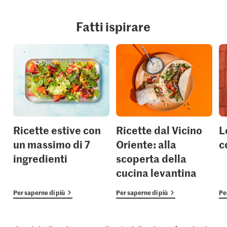
Fatti ispirare
Ricette estive con
Ricette dal Vicino
L
un massimo di 7
Oriente: alla
c
ingredienti
scoperta della
cucina levantina
Per saperne di più
Per saperne di più
Pe