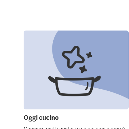
Oggi cucino
Cucinare piatti gustosi e veloci ogni giorno è