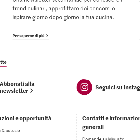
trend culinari, approfittare dei concorsi e
ispirare giorno dopo giorno la tua cucina.
Per saperne di più
tte
Abbonati alla
Seguici su Insta
newsletter
azioni e opportunità
Contatti e informazio
generali
i & astuzie
Domande su Migusto