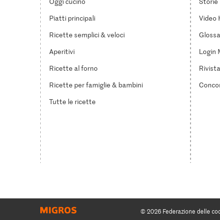
Oggi cucino
Storie
Piatti principali
Video 
Ricette semplici & veloci
Glossar
Aperitivi
Login 
Ricette al forno
Rivist
Ricette per famiglie & bambini
Concor
Tutte le ricette
© 2026 Federazione delle co