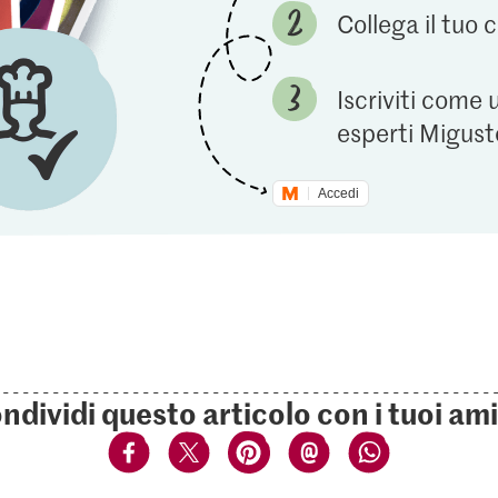
Collega il tuo
Iscriviti come 
esperti Migust
Accedi
ndividi questo articolo con i tuoi ami