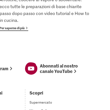
ecco tutte le preparazioni di base chiarite
gratu
passo dopo passo con video tutorial e How to
vanta
in cucina.
Per saperne di più
Per sap
Abonnati al nostro
gram
canale YouTube
ni
Scopri
Supermercato