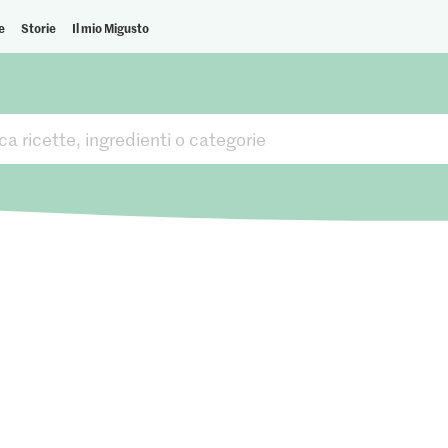
e
Storie
Il mio Migusto