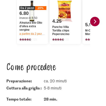
Da 2 pezzi
20%
6.80
invece di 8.50
4.25
Alnatura Bio Olio
5.95
d'oliva extra
Pancho Villa
vergine
Tortilla chips
M-Classic Sals
a partire da 2
pezzi,
Offerta valida solo dal 6.8 al 12.8.2026, fino a 
Peperoncino
Merguez crude
125
58
324
Come procedere
Preparazione:
ca. 20 minuti
cottura alla griglia :
5-8 minuti
Tempo totale:
28 min.