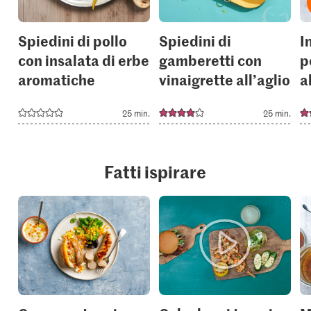
Spiedini di pollo
Spiedini di
I
con insalata di erbe
gamberetti con
p
aromatiche
vinaigrette all’aglio
a
25 min.
25 min.
Fatti ispirare