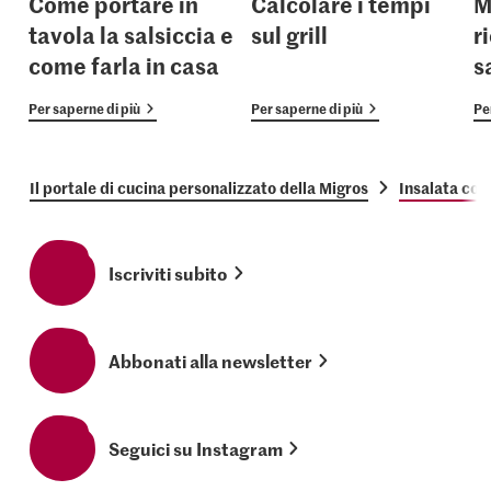
Come portare in
Calcolare i tempi
M
tavola la salsiccia e
sul grill
r
come farla in casa
s
Per saperne di più
Per saperne di più
Pe
Il portale di cucina personalizzato della Migros
Insalata con 
Iscriviti subito
Abbonati alla newsletter
Seguici su Instagram