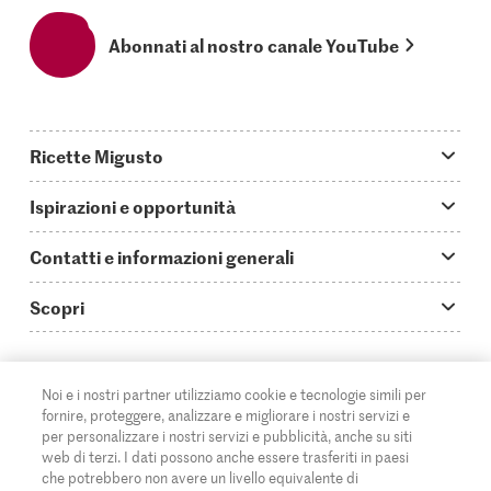
Abonnati al nostro canale YouTube
Ricette Migusto
App Migusto
Ispirazioni e opportunità
Oggi cucino
Trucchi & astuzie
Contatti e informazioni generali
Piatti principali
Storie
Domande su Migusto
Scopri
Ricette semplici & veloci
Video How to
Guida alle abbreviazioni
Supermercato
Aperitivi
IT
Glossario degli ingredienti
DE
FR
Contatti
Migros Online
Noi e i nostri partner utilizziamo cookie e tecnologie simili per
fornire, proteggere, analizzare e migliorare i nostri servizi e
Ricette al forno
Login Migusto
Pubblicità
A proposito della Migros
per personalizzare i nostri servizi e pubblicità, anche su siti
web di terzi. I dati possono anche essere trasferiti in paesi
Ricette per famiglie & bambini
Rivista Migusto
Impressum
che potrebbero non avere un livello equivalente di
Filiali