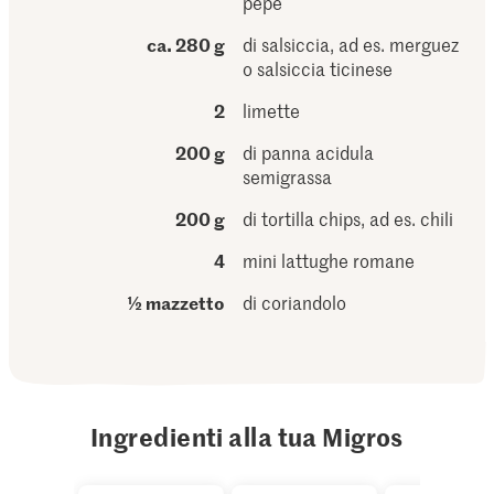
pepe
ca. 280 g
di salsiccia, ad es. merguez
o salsiccia ticinese
2
limette
200 g
di panna acidula
semigrassa
200 g
di tortilla chips, ad es. chili
4
mini lattughe romane
½ mazzetto
di coriandolo
Ingredienti alla tua Migros