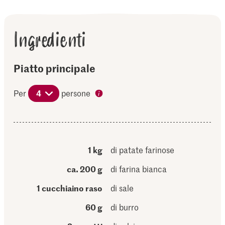
Ingredienti
Piatto principale
Per
4
persone
1 kg
di patate farinose
ca. 200 g
di farina bianca
1 cucchiaino raso
di sale
60 g
di burro