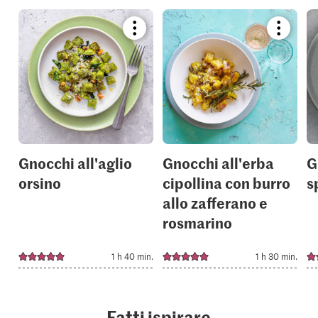
Bookmark
Bookmar
recipe
recipe
or
or
add
add
it
it
to
to
your
your
collections.
collection
Gnocchi all'aglio
Gnocchi all'erba
G
orsino
cipollina con burro
s
allo zafferano e
rosmarino
1 h 40 min.
1 h 30 min.
Fatti ispirare