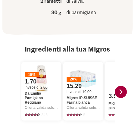
2 rametti
di salvia
30 g
di parmigiano
Ingredienti alla tua Migros
15%
20%
1.70
15.20
invece di 2.00
invece di 19.00
Da Emilio
3.90
Pamigiano
Migros IP-SUISSE
Reggiano
Farina bianca
Migros Patate 
Offerta valida solo dal 6.8 al 12.8.2026, fino a esaurimento dello stock.
Offerta valida solo dal 6.8 al 12.8.2026, fino a esaurimento dello stock.
pasta farinosa
345
5
1153