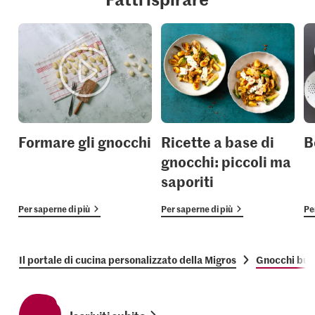
Formare gli gnocchi
Ricette a base di
B
gnocchi: piccoli ma
saporiti
Per saperne di più
Per saperne di più
Pe
Il portale di cucina personalizzato della Migros
Gnocchi burr
Iscriviti subito