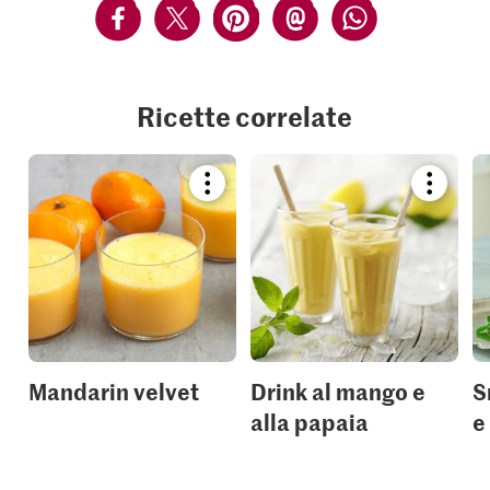
Ricette correlate
Bookmark
Bookmar
recipe
recipe
or
or
add
add
it
it
to
to
your
your
collections.
collection
Mandarin velvet
Drink al mango e
S
alla papaia
e