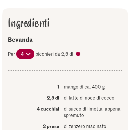
Ingredienti
Bevanda
Per
4
bicchieri da 2,5 dl
1
mango di ca. 400 g
2,5 dl
di latte di noce di cocco
4 cucchiai
di succo di limetta, appena
spremuto
2 prese
di zenzero macinato