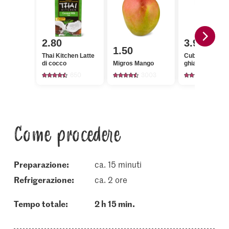
2.80
3.90
1.50
Thai Kitchen Latte
Cubers Cubetti di
di cocco
Migros Mango
ghiaccio
650
3003
22
Come procedere
Preparazione:
ca. 15 minuti
refrigerazione:
ca. 2 ore
Tempo totale:
2 h 15 min.