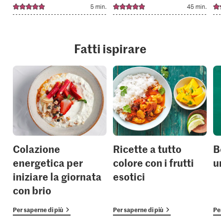
5 min.
45 min.
Fatti ispirare
Colazione
Ricette a tutto
B
energetica per
colore con i frutti
u
iniziare la giornata
esotici
con brio
Per saperne di più
Per saperne di più
Pe