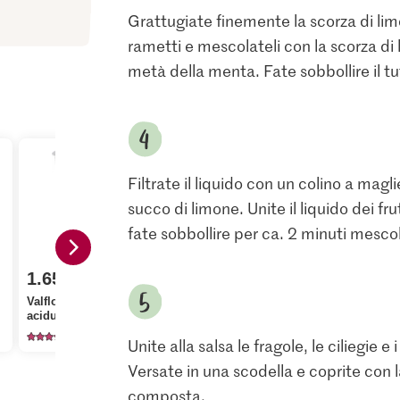
Grattugiate finemente la scorza di lim
rametti e mescolateli con la scorza di li
metà della menta. Fate sobbollire il t
Filtrate il liquido con un colino a magl
succo di limone. Unite il liquido dei fr
fate sobbollire per ca. 2 minuti mesco
1.80
1.65
M-Classic 
3.75
Valflora Mezza panna
Zucchero fi
acidula
Migros Ribes
cristallizza
977
110
11
Unite alla salsa le fragole, le ciliegie 
Versate in una scodella e coprite con l
composta.