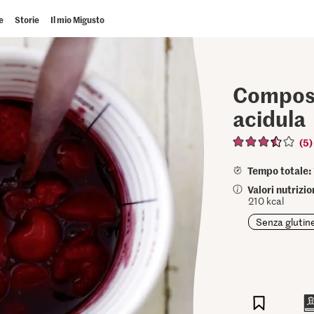
e
Storie
Il mio Migusto
Composta
acidula
(5)
Tempo totale:
Valori nutrizi
210 kcal
Senza glutin