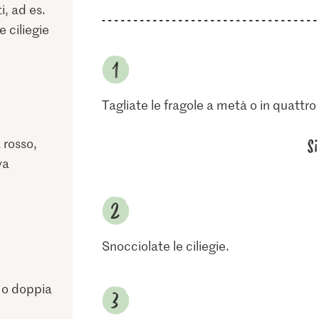
ti, ad es.
e ciliegie
Tagliate le fragole a metà o in quattr
S
 rosso,
va
Snocciolate le ciliegie.
 o doppia