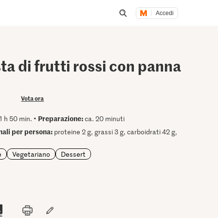
Accedi
Inizia una ricerca
 di frutti rossi con panna
Vota ora
Preparazione:
1 h 50 min. •
ca. 20 minuti
onali per persona:
proteine 2 g, grassi 3 g, carboidrati 42 g,
e
Vegetariano
Dessert