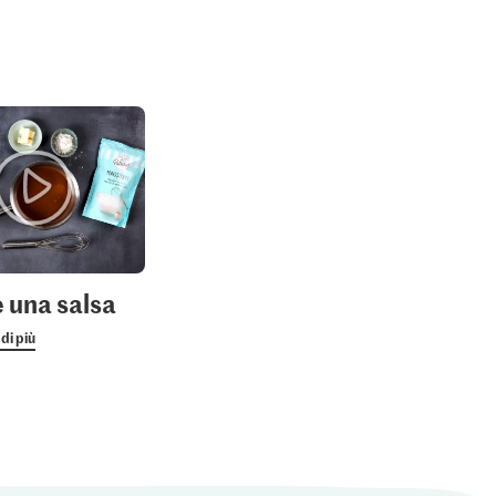
 una salsa
di più