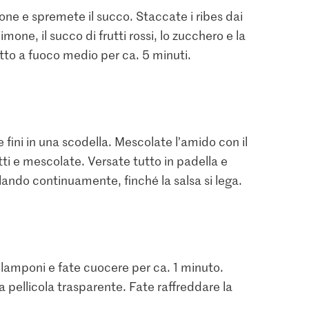
one e spremete il succo. Staccate i ribes dai
mone, il succo di frutti rossi, lo zucchero e la
utto a fuoco medio per ca. 5 minuti.
ie fini in una scodella. Mescolate l’amido con il
utti e mescolate. Versate tutto in padella e
lando continuamente, finché la salsa si lega.
2.20
IP-SUISSE
1.90
ne
Patissier Amido di
to Cristal
Bio Menta piperita
granoturco
46
238
386
e i lamponi e fate cuocere per ca. 1 minuto.
a pellicola trasparente. Fate raffreddare la