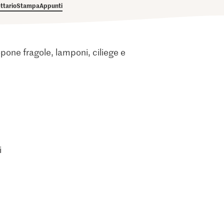
ettario
Stampa
Appunti
opone fragole, lamponi, ciliege e
i