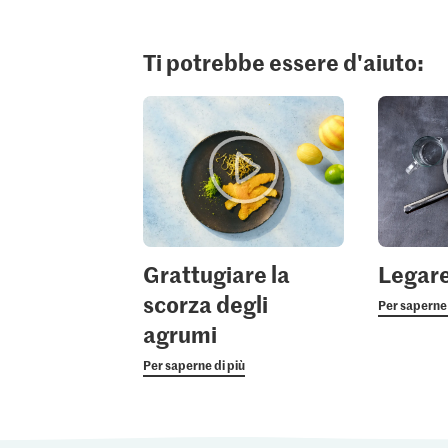
Ti potrebbe essere d'aiuto:
Grattugiare la
Legare
scorza degli
Per saperne 
agrumi
Per saperne di più