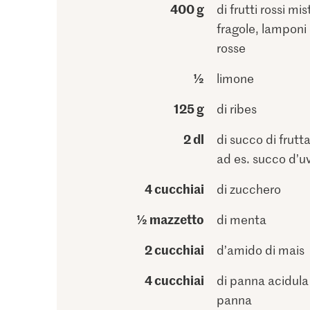
400 g
di frutti rossi mis
fragole, lamponi 
rosse
½
limone
125 g
di ribes
2 dl
di succo di frutta
ad es. succo d’u
4 cucchiai
di zucchero
½ mazzetto
di menta
2 cucchiai
d’amido di mais
4 cucchiai
di panna acidula
panna