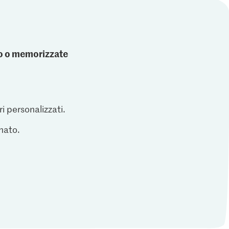
ato o memorizzate
ri personalizzati.
inato.