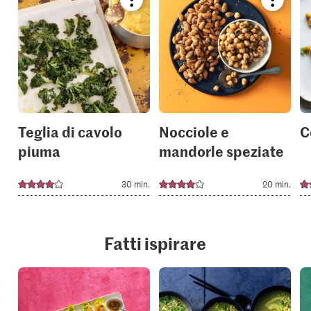
Bookmark
Bookmar
recipe
recipe
or
or
add
add
it
it
to
to
your
your
collections.
collection
Teglia di cavolo
Nocciole e
C
piuma
mandorle speziate
30 min.
20 min.
Fatti ispirare