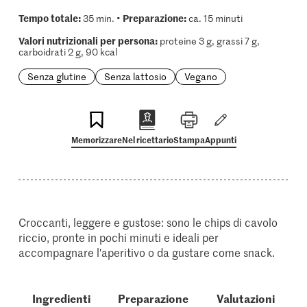
Tempo totale:
Preparazione:
35 min. •
ca. 15 minuti
Valori nutrizionali per persona:
proteine 3 g, grassi 7 g,
carboidrati 2 g, 90 kcal
Senza glutine
Senza lattosio
Vegano
Memorizzare
Nel ricettario
Stampa
Appunti
Croccanti, leggere e gustose: sono le chips di cavolo
riccio, pronte in pochi minuti e ideali per
accompagnare l'aperitivo o da gustare come snack.
Ingredienti
Preparazione
Valutazioni