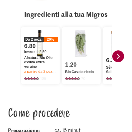
Ingredienti alla tua Migros
Da 2 pezzi
20%
6.80
invece di 8.50
Alnatura Bio Olio
6.20
d'oliva extra
1.20
vergine
Sélection Fleur
a partire da 2
pezzi,
Offerta valida solo dal 6.8 al 12.8.2026, fino a 
Bio Cavolo riccio
Sel
125
70
80
Come procedere
Preparazione:
ca. 15 minuti