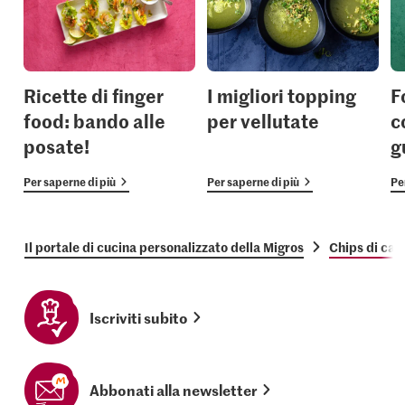
Ricette di finger
I migliori topping
F
food: bando alle
per vellutate
c
posate!
g
Per saperne di più
Per saperne di più
Pe
Il portale di cucina personalizzato della Migros
Chips di cavo
Iscriviti subito
Abbonati alla newsletter