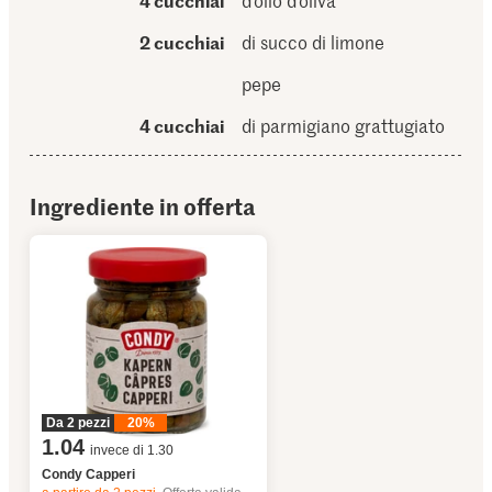
4 cucchiai
d’olio d’oliva
2 cucchiai
di succo di limone
pepe
4 cucchiai
di parmigiano grattugiato
Ingrediente in offerta
Da 2 pezzi
20%
1.04
invece di 1.30
Condy Capperi