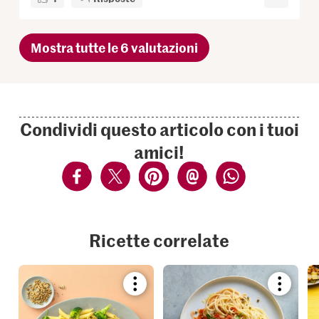
Mostra tutte le 6 valutazioni
Condividi questo articolo con i tuoi
amici!
Ricette correlate
Bookmark
Bookmar
recipe
recipe
or
or