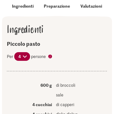
Ingredienti
Preparazione
Valutazioni
Ingredienti
Piccolo pasto
Per
4
persone
600 g
di broccoli
sale
4 cucchiai
di capperi