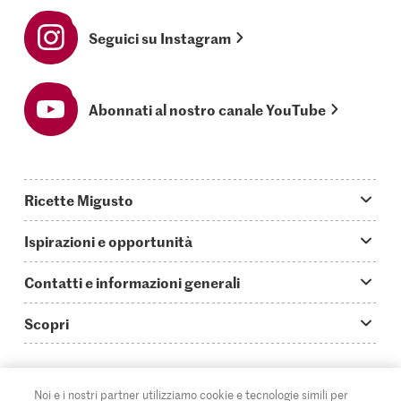
Seguici su Instagram
Abonnati al nostro canale YouTube
Ricette Migusto
App Migusto
Ispirazioni e opportunità
Oggi cucino
Trucchi & astuzie
Contatti e informazioni generali
Piatti principali
Storie
Domande su Migusto
Scopri
Ricette semplici & veloci
Video How to
Guida alle abbreviazioni
Supermercato
Aperitivi
IT
Glossario degli ingredienti
DE
FR
Contatti
Migros Online
Noi e i nostri partner utilizziamo cookie e tecnologie simili per