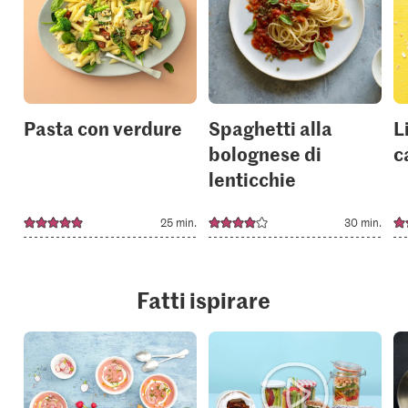
add
add
it
it
to
to
your
your
collections.
collection
Pasta con verdure
Spaghetti alla
L
bolognese di
c
lenticchie
25 min.
30 min.
Fatti ispirare