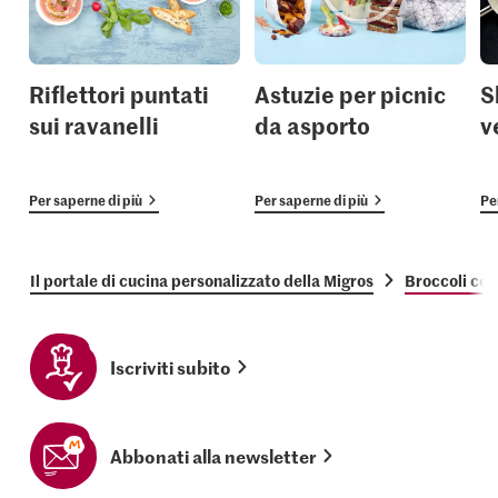
Riflettori puntati
Astuzie per picnic
S
sui ravanelli
da asporto
v
Per saperne di più
Per saperne di più
Pe
Il portale di cucina personalizzato della Migros
Broccoli con
Iscriviti subito
Abbonati alla newsletter