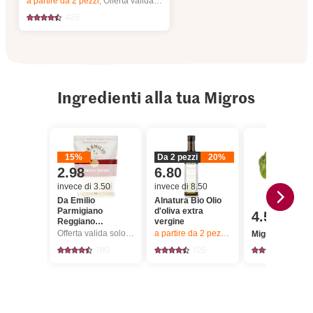
a partire da 2
pezzi,
Offerta valida solo dal 6.8 al 12.8.2026, fino a esaurimento dello stock.
435
Ingredienti alla tua Migros
15%
Da 2 pezzi
20%
2.98
6.80
invece di 3.50
invece di 8.50
Da Emilio
Alnatura Bio Olio
Parmigiano
d'oliva extra
4.50
Reggiano
vergine
Formaggio
Offerta valida solo dal 6.8 al 12.8.2026, fino a esaurimento dello stock.
a partire da 2
pezzi,
Offerta valida solo da
Migros Broccol
grattugiato
190
125
2936