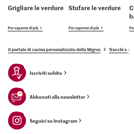
Grigliare le verdure
Stufare le verdure
C
b
Per saperne di più
Per saperne di più
Pe
Il portale di cucina personalizzato della Migros
Trucchi e as
Iscriviti subito
Abbonati alla newsletter
Seguici su Instagram