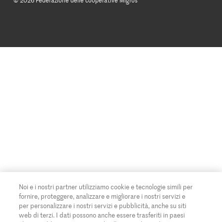
© 2026 Federazione delle cooperative Migros
Tutte le ricette
Concorsi
Informazioni legali
Cumulus
Protezione dei dati
Rivista Azione
Impostazioni cookie
Famigros
CGC
Migipedia
Crediti fotografici/Agenzie
Impegno Migros
Banca Migros
Noi e i nostri partner utilizziamo cookie e tecnologie simili per
fornire, proteggere, analizzare e migliorare i nostri servizi e
per personalizzare i nostri servizi e pubblicità, anche su siti
web di terzi. I dati possono anche essere trasferiti in paesi