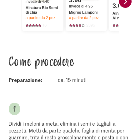
3.96
invece di 4.40
3.00
invece di 4.95
Alnatura Bio Semi
di chia
Migros Lamponi
Alnatura Bio C
a partire da 2
pezzi,
Offerta valida solo dal 6.8 al 12.8.2026, fino a 
a partire da 2
pezzi,
Offerta valida solo da
Al naturale
16
2395
370
Come procedere
Preparazione:
ca. 15 minuti
Dividi i meloni a metà, elimina i semi e tagliali a
pezzetti. Metti da parte qualche foglia di menta per
guarnire, trita il resto grossolanamente e pestalo con