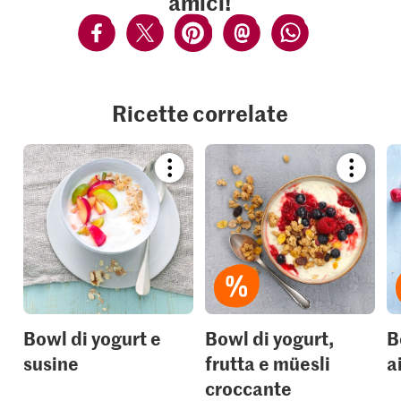
amici!
Ricette correlate
Bookmark
Bookmar
recipe
recipe
or
or
add
add
it
it
to
to
your
your
collections.
collection
Bowl di yogurt e
Bowl di yogurt,
B
susine
frutta e müesli
a
croccante