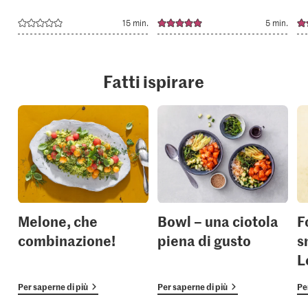
15 min.
5 min.
Fatti ispirare
Melone, che
Bowl – una ciotola
F
combinazione!
piena di gusto
s
L
Per saperne di più
Per saperne di più
Pe