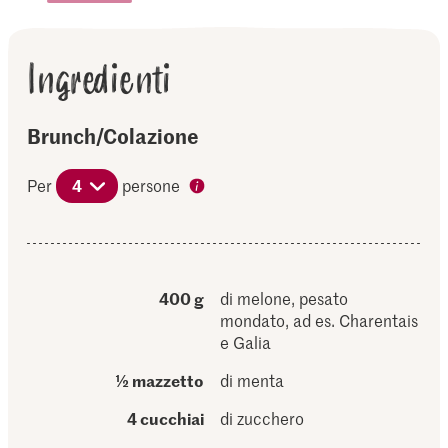
Ingredienti
Brunch/Colazione
Per
4
persone
400 g
di melone, pesato
mondato, ad es. Charentais
e Galia
½ mazzetto
di menta
4 cucchiai
di zucchero