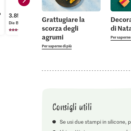
3.70
n
Patissier Z
3.85
3.10
Grattugiare la
Decora
vanigliato 
Die Butter Burro
Bio Arance bionde
Bourbon
scorza degli
di Nat
2723
520
51
agrumi
Per saperne 
Per saperne di più
Consigli utili
Se usi due stampi in silicone, 