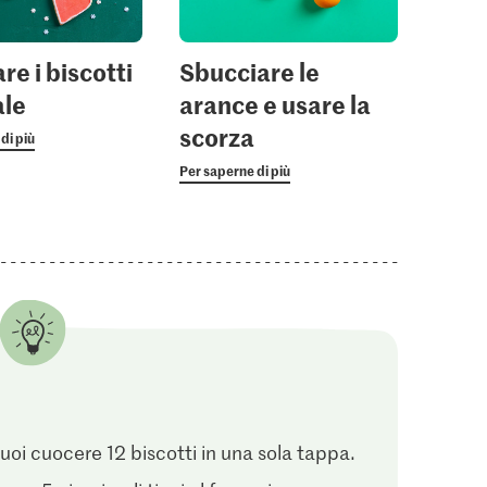
0.45
ucchero
1.50
re i biscotti
Sbucciare le
con vaniglia
M-Classic Cannella
Migros Zucchero a velo
Macinata
ale
arance e usare la
9
657
132
scorza
di più
Per saperne di più
puoi cuocere 12 biscotti in una sola tappa.