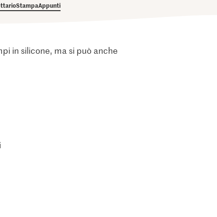
ettario
Stampa
Appunti
mpi in silicone, ma si può anche
i