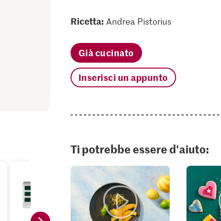
Ricetta:
Andrea Pistorius
Già cucinato
Inserisci un appunto
Ti potrebbe essere d'aiuto: