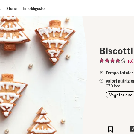
e
Storie
Il mio Migusto
Biscotti
(3)
Tempo totale:
Valori nutrizio
270 kcal
Vegetariano