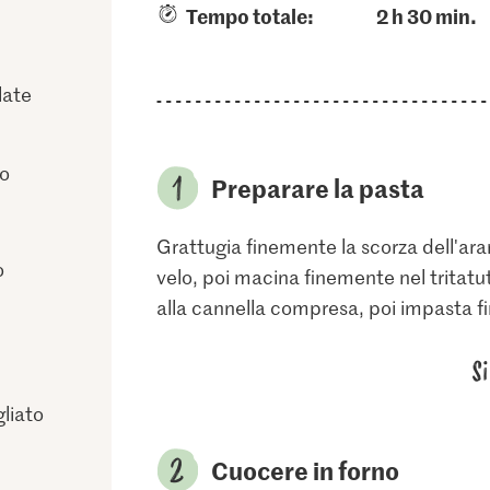
Tempo totale:
2 h 30 min.
late
lo
Preparare la pasta
Grattugia finemente la scorza dell'ara
o
velo, poi macina finemente nel tritatut
alla cannella compresa, poi impasta fi
S
gliato
Cuocere in forno