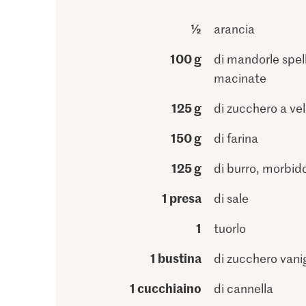
½
arancia
100 g
di mandorle spel
macinate
125 g
di zucchero a ve
150 g
di farina
125 g
di burro, morbid
1 presa
di sale
1
tuorlo
1 bustina
di zucchero vani
1 cucchiaino
di cannella