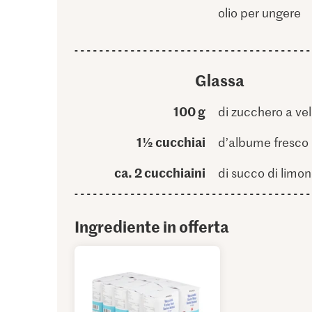
olio per ungere
Glassa
100 g
di zucchero a ve
1½ cucchiai
d’albume fresco
ca. 2 cucchiaini
di succo di limo
Ingrediente in offerta