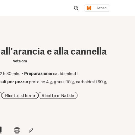
Accedi
Inizia una ricerca
 all'arancia e alla cannella
Vota ora
Preparazione:
2 h 30 min. •
ca. 55 minuti
nali per pezzo:
proteine 4 g, grassi 15 g, carboidrati 30 g,
Ricette al forno
Ricette di Natale