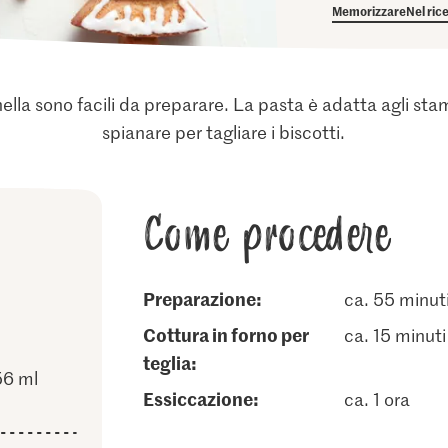
Memorizzare
Nel ric
nnella sono facili da preparare. La pasta è adatta agli sta
spianare per tagliare i biscotti.
Come procedere
Preparazione:
ca. 55 minut
cottura in forno per
ca. 15 minuti
teglia:
56 ml
essiccazione:
ca. 1 ora