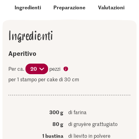
Ingredienti
Preparazione
Valutazioni
Ingredienti
Aperitivo
Per ca.
20
pezzi
per 1 stampo per cake di 30 cm
300 g
di farina
80 g
di gruyère grattugiato
1 bustina
di lievito in polvere