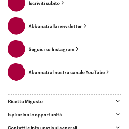
Iscriviti subito
Abbonati alla newsletter
Seguici su Instagram
Abonnati al nostro canale YouTube
Ricette Migusto
App Migusto
Ispirazioni e opportunità
Oggi cucino
Trucchi & astuzie
Contatti e informazioni generali