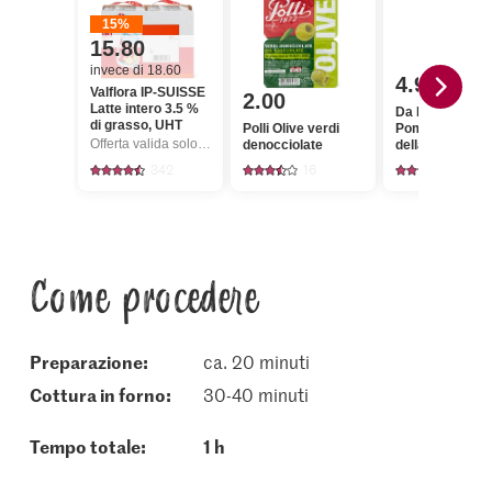
15%
15.80
invece di 18.60
4.95
Valflora IP-SUISSE
2.00
Latte intero 3.5 %
Da Emilio
di grasso, UHT
Polli Olive verdi
Pomodori secc
Offerta valida solo dal 6.8 al 12.8.2026, fino a esaurimento dello stock.
denocciolate
della Puglia
342
16
75
Come procedere
Preparazione:
ca. 20 minuti
cottura in forno:
30-40 minuti
Tempo totale:
1 h