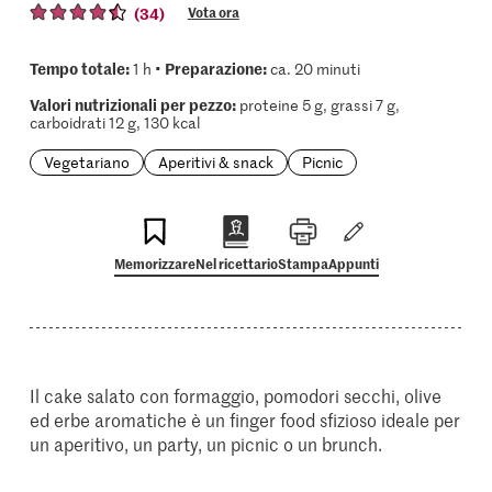
(34)
Vota ora
Tempo totale:
Preparazione:
1 h •
ca. 20 minuti
Valori nutrizionali per pezzo:
proteine 5 g, grassi 7 g,
carboidrati 12 g, 130 kcal
Vegetariano
Aperitivi & snack
Picnic
Memorizzare
Nel ricettario
Stampa
Appunti
Il cake salato con formaggio, pomodori secchi, olive
ed erbe aromatiche è un finger food sfizioso ideale per
un aperitivo, un party, un picnic o un brunch.