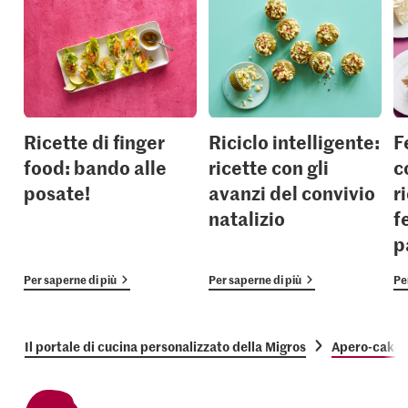
Ricette di finger
Riciclo intelligente:
F
food: bando alle
ricette con gli
c
posate!
avanzi del convivio
r
natalizio
f
p
Per saperne di più
Per saperne di più
Pe
Il portale di cucina personalizzato della Migros
Apero-cake c