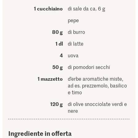
1 cucchiaino
di sale da ca. 6 g
pepe
80 g
di burro
1 dl
di latte
4
uova
50 g
di pomodori secchi
1 mazzetto
d’erbe aromatiche miste,
ad es. prezzemolo, basilico
e timo
120 g
di olive snocciolate verdi e
nere
Ingrediente in offerta