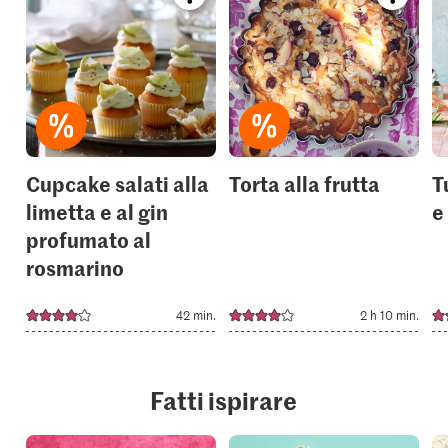
recipe
recipe
or
or
add
add
it
it
to
to
your
your
collections.
collection
Cupcake salati alla
Torta alla frutta
T
limetta e al gin
e
profumato al
rosmarino
42 min.
2 h 10 min.
Fatti ispirare