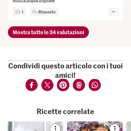
1
Risposte
Mostra tutte le 34 valutazioni
Condividi questo articolo con i tuoi
amici!
Ricette correlate
Bookmark
Bookmar