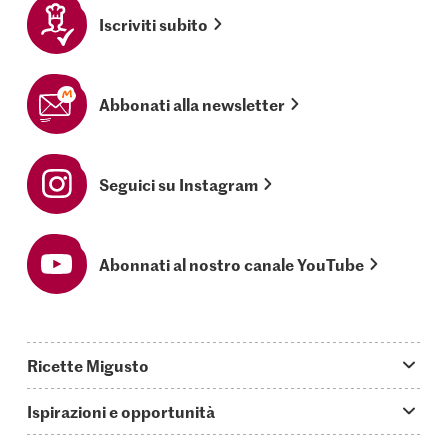
Iscriviti subito
Abbonati alla newsletter
Seguici su Instagram
Abonnati al nostro canale YouTube
Ricette Migusto
App Migusto
Ispirazioni e opportunità
Oggi cucino
Trucchi & astuzie