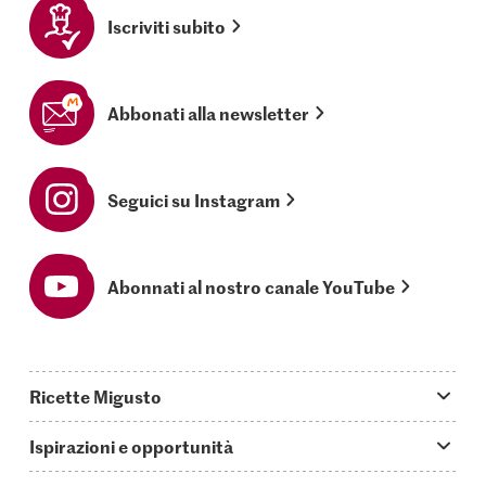
Iscriviti subito
Abbonati alla newsletter
Seguici su Instagram
Abonnati al nostro canale YouTube
Ricette Migusto
App Migusto
Ispirazioni e opportunità
Oggi cucino
Trucchi & astuzie