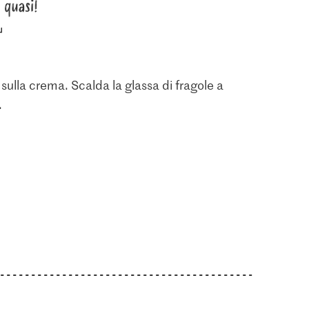
quasi!
 Pasta per
4.95
3.90
spelta
otonda
Migros Fragole
V-Love Vegan bloc
sulla crema. Scalda la glassa di fragole a
5
3330
408
.