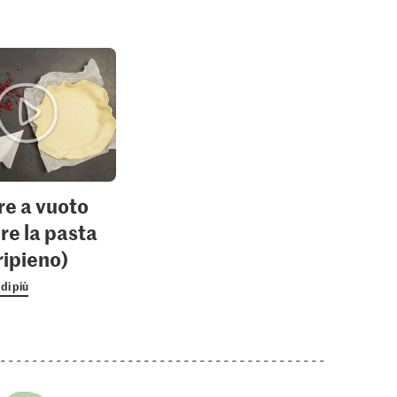
e a vuoto
re la pasta
ripieno)
di più