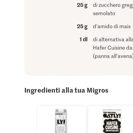
25 g
di zucchero greg
semolato
25 g
d’amido di mais
1 dl
di alternativa al
Hafer Cuisine d
(panna all’avena
Ingredienti alla tua Migros