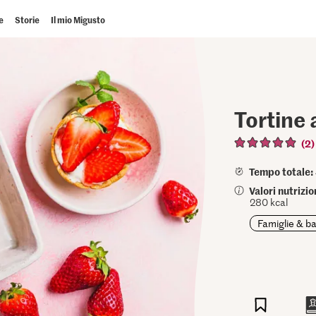
e
Storie
Il mio Migusto
Tortine 
(2)
Tempo totale:
Valori nutrizio
280 kcal
Famiglie & b