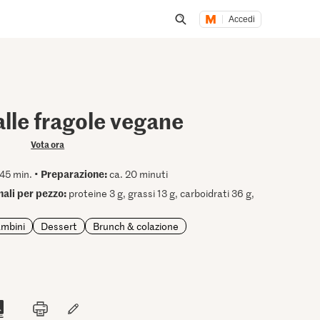
Accedi
Inizia una ricerca
alle fragole vegane
Vota ora
Preparazione:
45 min. •
ca. 20 minuti
nali per pezzo:
proteine 3 g, grassi 13 g, carboidrati 36 g,
ambini
Dessert
Brunch & colazione