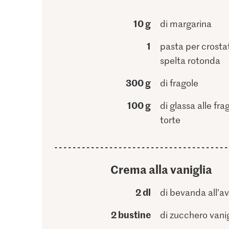
10 g
di margarina
1
pasta per crostat
spelta rotonda
300 g
di fragole
100 g
di glassa alle fra
torte
Crema alla vaniglia
2 dl
di bevanda all’a
2 bustine
di zucchero vani