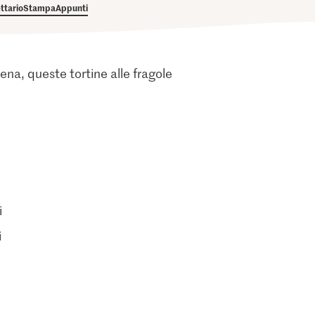
ettario
Stampa
Appunti
ena, queste tortine alle fragole
i
i