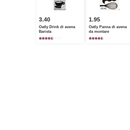
3.40
1.95
Oatly Drink di avena
Oatly Panna di avena
Barista
da montare
479
143