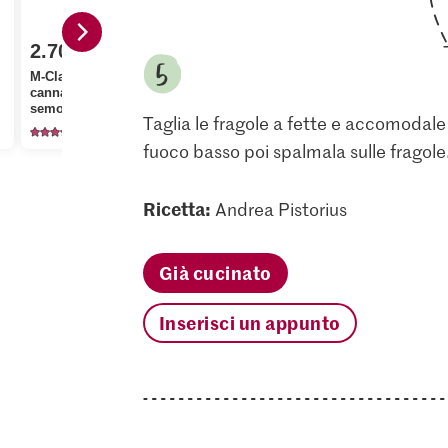
2.70
1.85
2.20
M-Classic Zucchero di
Anna's Best
canna greggio
Patissier Amido di
crostate di 
semolato
granoturco
spianata, r
Taglia le fragole a fette e accomodale 
188
385
72
fuoco basso poi spalmala sulle fragole
Ricetta:
Andrea Pistorius
Già cucinato
Inserisci un appunto