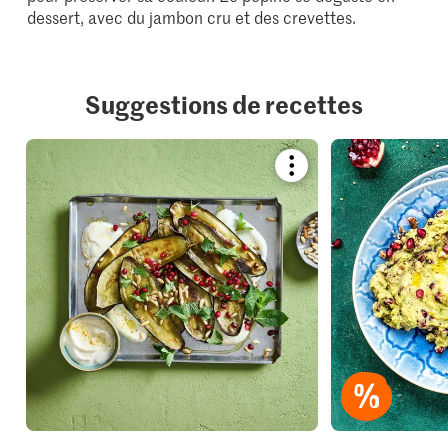
dessert, avec du jambon cru et des crevettes.
Suggestions de recettes
Bookmark
recipe
or
add
it
to
your
collections.