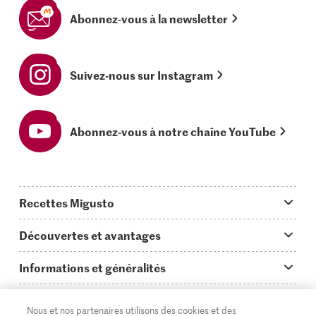
Abonnez-vous à la newsletter
Suivez-nous sur Instagram
Abonnez-vous à notre chaîne YouTube
Recettes Migusto
App Migusto
Découvertes et avantages
Idées de menus
Trucs & astuces
Informations et généralités
Plats principaux
On en parle...
Questions concernant Migusto
Découvrir
Nous et nos partenaires utilisons des cookies et des
Simple & vite prêt