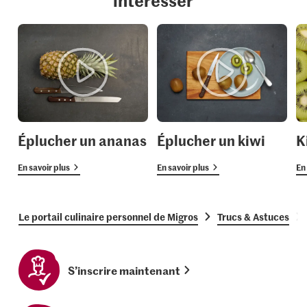
intéresser
Éplucher un ananas
Éplucher un kiwi
K
En savoir plus
En savoir plus
En 
Le portail culinaire personnel de Migros
Trucs & Astuces
S’inscrire maintenant