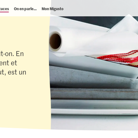
tuces
On en parle…
Mon Migusto
t-on. En
ent et
ut, est un