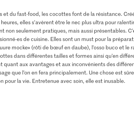
 et du fast-food, les cocottes font de la résistance. Cré
eures, elles s’avèrent être le nec plus ultra pour ralentir
nt non seulement pratiques, mais aussi présentables. C’e
ssionné-es de cuisine. Elles sont un must pour la prépara
«suure mocke» (rôti de bœuf en daube), l’osso buco et le 
ttes dans différentes tailles et formes ainsi qu’en différ
nt quant aux avantages et aux inconvénients des différe
l’usage que l’on en fera principalement. Une chose est sûre
on pour la vie. Entretenue avec soin, elle est inusable.