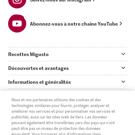
Abonnez-vous à notre chaîne YouTube
Recettes Migusto
App Migusto
Découvertes et avantages
Idées de menus
Trucs & astuces
Informations et généralités
Plats principaux
On en parle...
Questions concernant Migusto
Découvrir
Nous et nos partenaires utilisons des cookies et des
Simple & vite prêt
Tutoriels
Cuisiner avec Migusto
technologies similaires pour fournir, protéger, analyser et
Supermarché
améliorer nos services et pour personnaliser nos services et
Apéritif
FR
Glossaire des ingrédients
DE
IT
publicités, aussi sur les sites web de tiers. Les données
Service clientèle & contact
Migros Online
peuvent également être transférées vers des pays qui n'ont
Préparations au four
peut-être pas un niveau de protection des données
Login Migusto
Publicité
À propos de Migros
équivalent. Vous trouverez plus d'informations dans