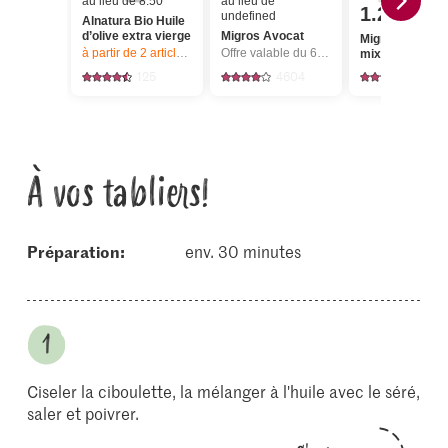
au lieu de 8.50
au lieu de
1.20
undefined
Alnatura Bio Huile
d’olive extra vierge
Migros Avocat
Migros Salade
à partir de 2
articles,
Offre valable du 6.8 au 12.8.2026, jusqu’à épu
Offre valable du 6.8 au 12.8.2026, jusqu’à épuisement du stock.
mixte
125
4604
565
À vos tabliers!
Préparation:
env. 30 minutes
Ciseler la ciboulette, la mélanger à l'huile avec le séré,
saler et poivrer.