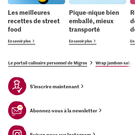
Les meilleures
Pique-nique bien
R
recettes de street
emballé, mieux
d
food
transporté
d
En savoir plus
En savoir plus
En 
Le portail culinaire personnel de Migros
Wrap jambon-salad
S’inscrire maintenant
Abonnez-vous à la newsletter
Suivez-nous sur Instagram