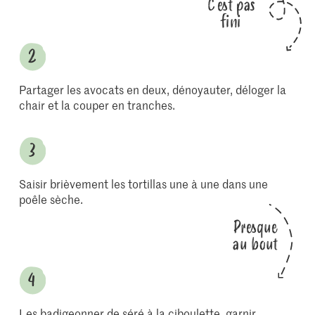
C'est pas
fini
Partager les avocats en deux, dénoyauter, déloger la
chair et la couper en tranches.
Saisir brièvement les tortillas une à une dans une
poêle sèche.
Presque
au bout
Les badigeonner de séré à la ciboulette, garnir