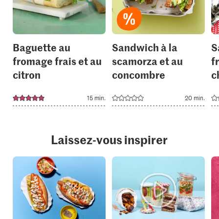
your
your
collections.
collection
Baguette au
Sandwich à la
S
fromage frais et au
scamorza et au
f
citron
concombre
c
15 min.
20 min.
Laissez-vous inspirer