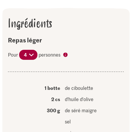
Ingrédients
Repas léger
Pour
4
personnes
1 botte
de ciboulette
2 cs
d'huile d'olive
300 g
de séré maigre
sel