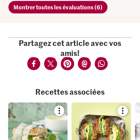
Montrer toutes les évaluations (6)
Partagez cet article avec vos
amis!
Recettes associées
Bookmark
Bookmar
recipe
recipe
or
or
add
add
it
it
to
to