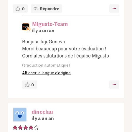
0
Répondre
Migusto-Team
il y a un an
Bonjour JujuGeneva
Merci beaucoup pour votre évaluation !
Cordiales salutations de l'équipe Migusto
(traduction automatique)
Afficher la langue d’origine
0
dineclau
il y a un an