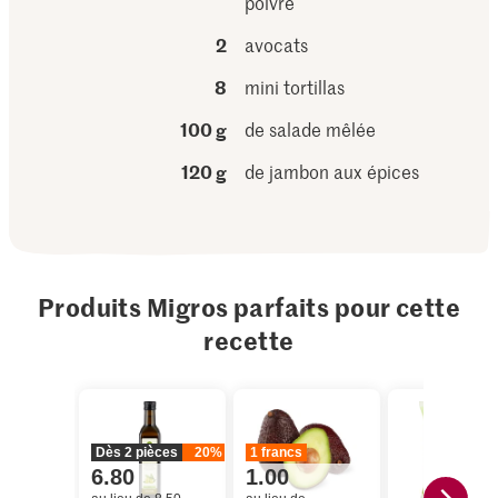
poivre
2
avocats
8
mini tortillas
100 g
de salade mêlée
120 g
de jambon aux épices
Produits Migros parfaits pour cette
recette
Dès 2 pièces
20%
1 francs
6.80
1.00