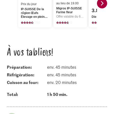
au lieu de 19.00
Prix du jour
Migros IP-SUISSE
IP-SUISSE De la
3.85
Farine fleur
région Œufs
Offre valable du 6.8 au 12.8.2026, jusqu’à épuisement du stock.
Élevage en plein
Die Butter Beu
air
750
5
2727
À vos tabliers!
Préparation:
env. 45 minutes
réfrigération:
env. 45 minutes
cuisson au four:
env. 20 minutes
Total:
1 h 50 min.