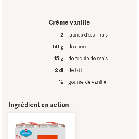
Crème vanille
2
jaunes d'œuf frais
50 g
de sucre
15 g
de fécule de maïs
2 dl
de lait
½
gousse de vanille
Ingrédient en action