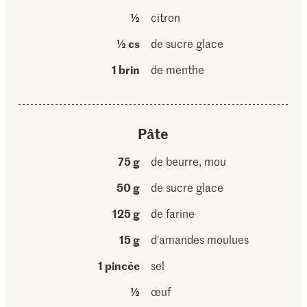
½
citron
½ cs
de sucre glace
1 brin
de menthe
Pâte
75 g
de beurre, mou
50 g
de sucre glace
125 g
de farine
15 g
d'amandes moulues
1 pincée
sel
½
œuf