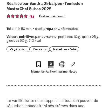
Réalisée par Sandra Girbal pour l'émission
MasterChef Suisse 2022
(3)
Évaluer maintenant
Total:
dont prép.:
1 h 50 min. •
env. 45 minutes
Valeurs nutritives par personne:
protéines 10 g, lipides 25 g,
glucides 60 g, 510 kcal
Végétarien
Desserts
Recettes d'été
Memoriser
Au livre
Imprimer
Notes
Le vanille-fraise nous rappelle ici tout son pouvoir de
séduction, concentrant ses arômes dans une