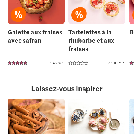
your
your
collections.
collection
Galette aux fraises
Tartelettes à la
B
avec safran
rhubarbe et aux
fraises
1 h 45 min.
2 h 10 min.
Laissez-vous inspirer