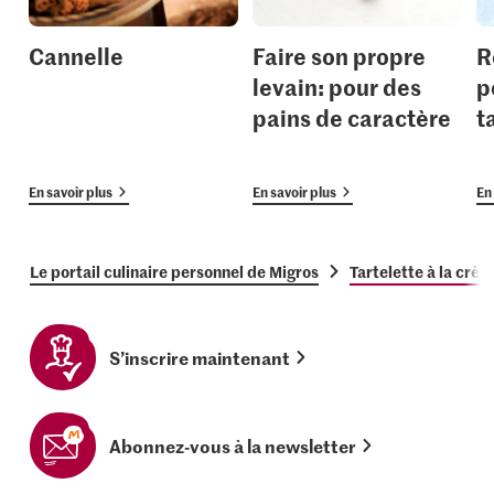
Cannelle
Faire son propre
R
levain: pour des
p
pains de caractère
t
En savoir plus
En savoir plus
En 
Le portail culinaire personnel de Migros
Tartelette à la crèm
S’inscrire maintenant
Abonnez-vous à la newsletter