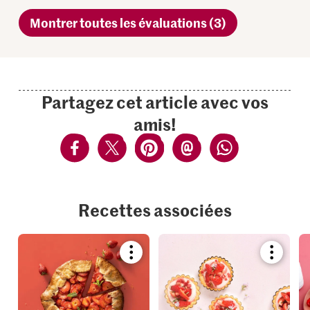
Montrer toutes les évaluations (3)
Partagez cet article avec vos
amis!
Recettes associées
Bookmark
Bookmar
recipe
recipe
or
or
add
add
it
it
to
to