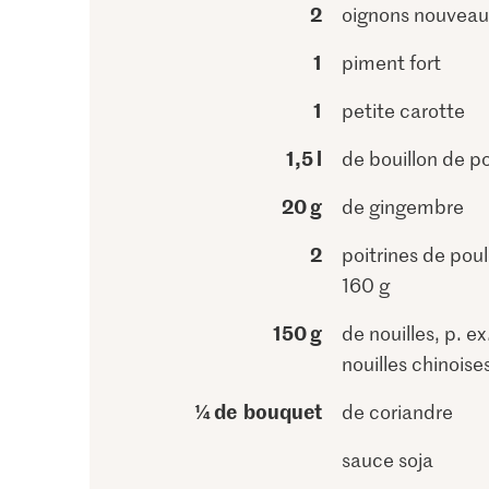
2
oignons nouveau
1
piment fort
1
petite carotte
1,5 l
de bouillon de p
20 g
de gingembre
2
poitrines de poul
160 g
150 g
de nouilles, p. ex
nouilles chinoise
¼ de bouquet
de coriandre
sauce soja