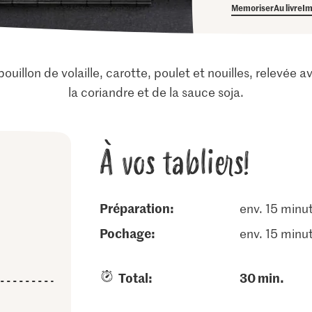
Memoriser
Au livre
Im
bouillon de volaille, carotte, poulet et nouilles, relevé
la coriandre et de la sauce soja.
À vos tabliers!
Préparation:
env. 15 minu
pochage:
env. 15 minu
Total:
30 min.