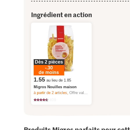
Ingrédient en action
Dès 2 pièces
-.30
de moins
1.55
au lieu de 1.85
Migros Nouilles maison
à partir de 2
articles,
Offre valable du 6.8 au 12.8.2026, jusqu’à épuisement du stock.
409
Produits Migros parfaits pour cet