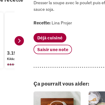
Dresser la soupe avec le poulet puis ef
sauce soja.
Recette:
Lina Projer
Déjà cuisiné
Saisir une note
3.15
1.90
6.50
Kikkoman Sauce soja
Migros Coriandre
Migros Gi
218
532
12
Ça pourrait vous aider: