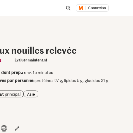
Connexion
Lancer une recherche
x nouilles relevée
)
Évaluer maintenant
dont prép.:
•
env. 15 minutes
ives par personne:
protéines 27 g, lipides 5 g, glucides 31 g,
at principal
Asie