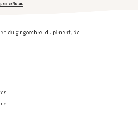
primer
Notes
e avec du gingembre, du piment, de
tes
tes