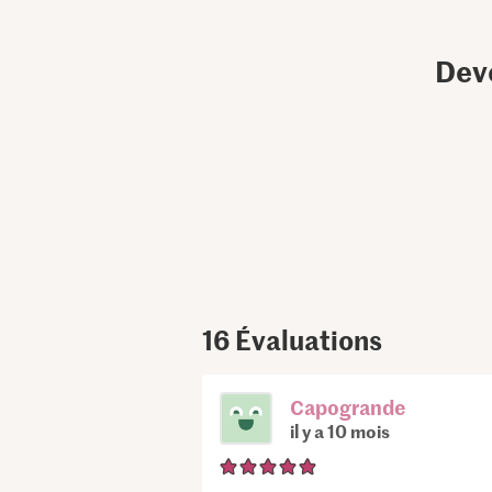
Dev
16
Évaluations
Capogrande
il y a 10 mois