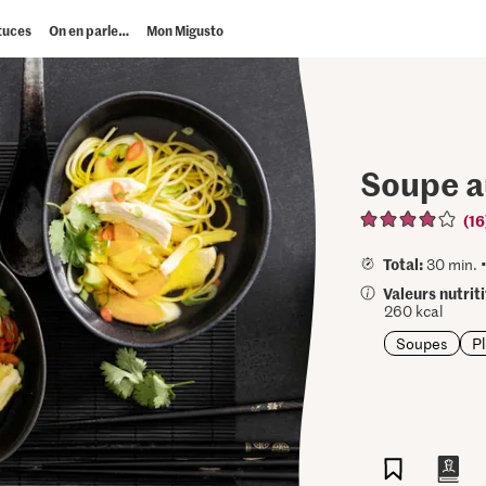
tuces
On en parle…
Mon Migusto
Soupe au
(16
Total:
30 min. 
Valeurs nutrit
260 kcal
Soupes
Pl