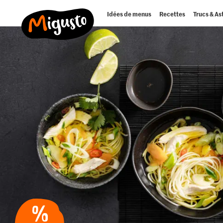
Idées de menus
Recettes
Trucs & As