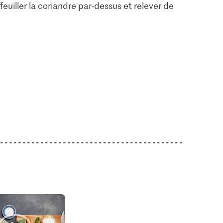
feuiller la coriandre par-dessus et relever de
2.20
1.95
ngembre
Migros Piments rouges
Migros Carottes
79
266
4247