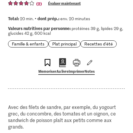
(2)
Évaluer maintenant
Total:
dont prép.:
20 min. •
env. 20 minutes
Valeurs nutritives par personne:
protéines 39 g, lipides 29 g,
glucides 42 g, 600 kcal
Famille & enfants
Plat principal
Recettes d'été
Memoriser
Au livre
Imprimer
Notes
Avec des filets de sandre, par exemple, du yogourt
grec, du concombre, des tomates et un oignon, ce
sandwich de poisson plaît aux petits comme aux
grands.