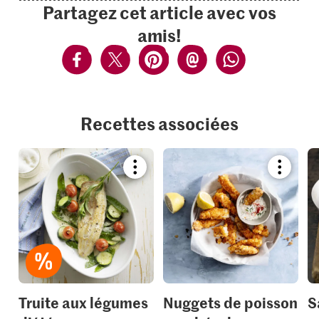
Partagez cet article avec vos
amis!
Recettes associées
Bookmark
Bookmar
recipe
recipe
or
or
add
add
it
it
to
to
your
your
collections.
collection
Truite aux légumes
Nuggets de poisson
S