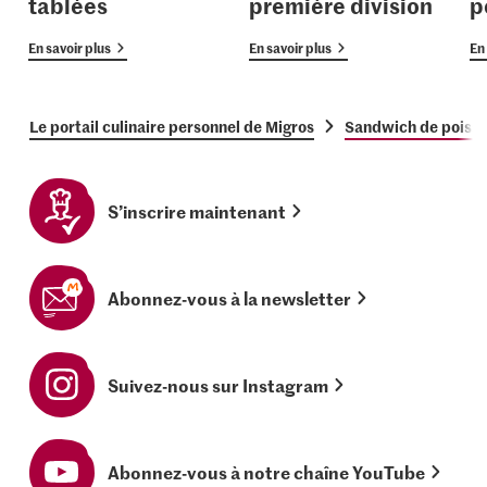
tablées
première division
p
En savoir plus
En savoir plus
En 
Le portail culinaire personnel de Migros
Sandwich de poisso
S’inscrire maintenant
Abonnez-vous à la newsletter
Suivez-nous sur Instagram
Abonnez-vous à notre chaîne YouTube