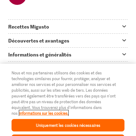
Recettes Migusto
App Migusto
Découvertes et avantages
Idées de menus
Trucs & astuces
Informations et généralités
Plats principaux
On en parle...
Questions concernant Migusto
Découvrir
Nous et nos partenaires utilisons des cookies et des
Simple & vite prêt
Tutoriels
Cuisiner avec Migusto
Supermarché
technologies similaires pour fournir, protéger, analyser et
améliorer nos services et pour personnaliser nos services et
Apéritif
FR
Glossaire des ingrédients
DE
IT
Service clientèle & contact
publicités, aussi sur les sites web de tiers. Les données
Migros Online
peuvent également être transférées vers des pays qui n'ont
Préparations au four
Login Migusto
peut-être pas un niveau de protection des données
Publicité
À propos de Migros
équivalent. Vous trouverez plus d'informations dans
Enfants & famille
nos
informations sur les cookies.
Magazine Migusto
Impressum
Magasins
© 2026 La Fédération des coopératives Migros
Uniquement les cookies nécessaires
Toutes les recettes
Concours
Mentions légales
Cumulus