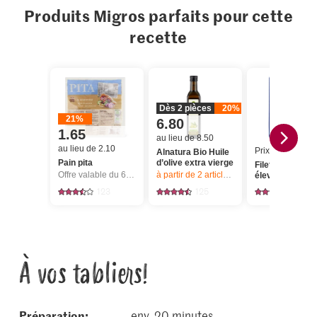
Produits Migros parfaits pour cette
recette
Dès 2 pièces
20%
21%
6.80
1.65
au lieu de 8.50
au lieu de 2.10
Prix du jour
Alnatura Bio Huile
Pain pita
d’olive extra vierge
Filets de sandr
Offre valable du 6.8 au 12.8.2026, jusqu’à épuisement du stock.
à partir de 2
articles,
Offre valable du 6.8
élevage
123
125
29
À vos tabliers!
Préparation:
env. 20 minutes