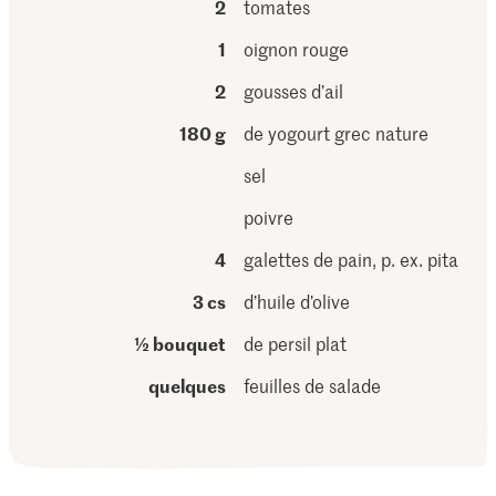
2
tomates
1
oignon rouge
2
gousses d’ail
180 g
de yogourt grec nature
sel
poivre
4
galettes de pain, p. ex. pita
3 cs
d’huile d’olive
½ bouquet
de persil plat
quelques
feuilles de salade