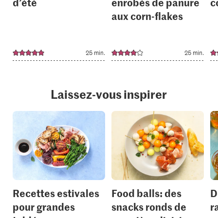
d’été
enrobés de panure
c
aux corn-flakes
25 min.
25 min.
Laissez-vous inspirer
Recettes estivales
Food balls: des
D
pour grandes
snacks ronds de
r