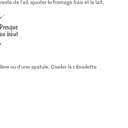
este de l'ail, ajouter le fromage frais et le lait,
Presque
au bout
illère ou d'une spatule. Ciseler la ciboulette
1.50
IP-SUISSE
2.95
e fin
M-Budget Fromage
frais Nature
Bio Feta
45
1896
392