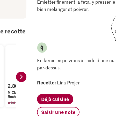
Émietter finement la feta, y presser le r
bien mélanger et poivrer.
te recette
En farcir les poivrons à l'aide d'une cu
par-dessus.
1.80
Recette:
Lina Projer
2.80
1.55
M-Classic 
M-Classic Poivre
M-Classic Vinaigre de
Cristal Sucr
k
Recharge
vin blanc
cristallisé
Déjà cuisiné
137
195
11
Saisir une note