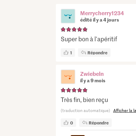
Merrycherry1234
édité il y a 4 jours
Super bon à l’apéritif
1
Répondre
Zwiebeln
il y a 9 mois
Très fin, bien reçu
(traduction automatique)
Afficher la 
0
Répondre