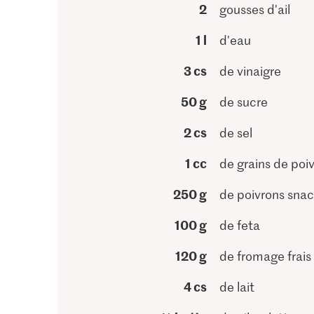
2
gousses d'ail
1 l
d'eau
3 cs
de vinaigre
50 g
de sucre
2 cs
de sel
1 cc
de grains de poi
250 g
de poivrons sna
100 g
de feta
120 g
de fromage frais
4 cs
de lait