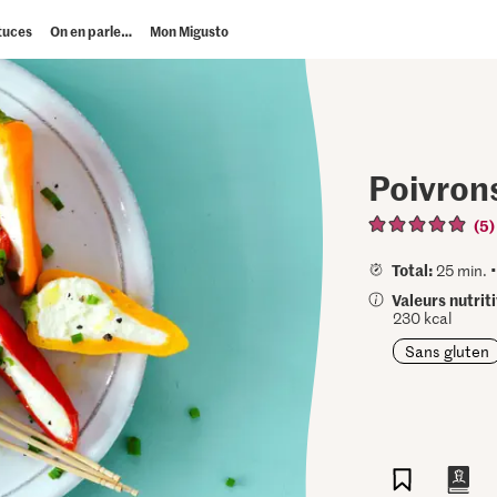
tuces
On en parle…
Mon Migusto
Poivrons
(5)
Total:
25 min. 
Valeurs nutrit
230 kcal
Sans gluten