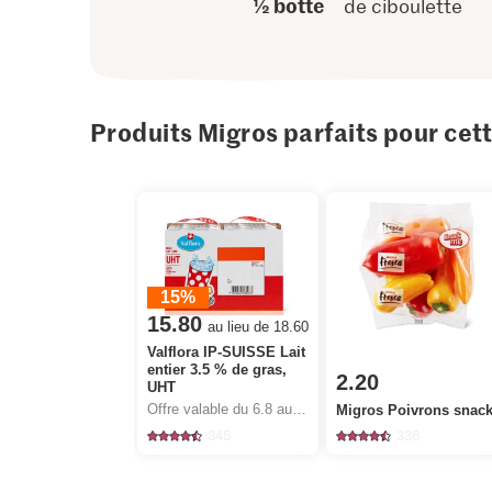
½ botte
de ciboulette
Produits Migros parfaits pour cet
15%
15.80
au lieu de 18.60
Valflora IP-SUISSE Lait
entier 3.5 % de gras,
2.20
UHT
Offre valable du 6.8 au 12.8.2026, jusqu’à épuisement du stock.
Migros Poivrons snac
345
336