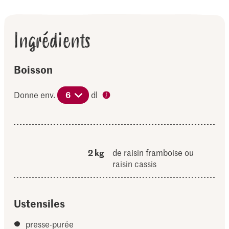
Ingrédients
Boisson
Donne env.
6
dl
2 kg
de raisin framboise ou
raisin cassis
Ustensiles
presse-purée