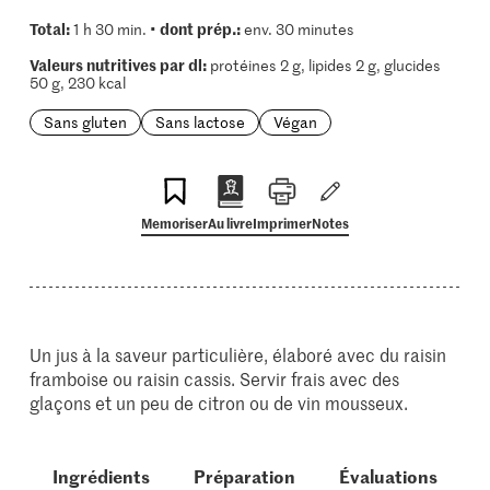
Total:
dont prép.:
1 h 30 min. •
env. 30 minutes
Valeurs nutritives par dl:
protéines 2 g, lipides 2 g, glucides
50 g, 230 kcal
Sans gluten
Sans lactose
Végan
Memoriser
Au livre
Imprimer
Notes
Un jus à la saveur particulière, élaboré avec du raisin
framboise ou raisin cassis. Servir frais avec des
glaçons et un peu de citron ou de vin mousseux.
Ingrédients
Préparation
Évaluations