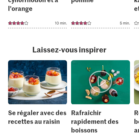
l'orange
e
10 min.
5 min.
Laissez-vous inspirer
Se régaler avec des
Rafraîchir
R
recettes au raisin
rapidement des
b
boissons
a