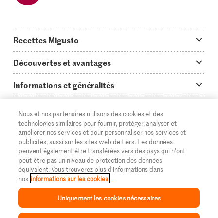
Recettes Migusto
App Migusto
Découvertes et avantages
Idées de menus
Trucs & astuces
Informations et généralités
Plats principaux
On en parle...
Questions concernant Migusto
Découvrir
Nous et nos partenaires utilisons des cookies et des
Simple & vite prêt
Tutoriels
Cuisiner avec Migusto
Supermarché
technologies similaires pour fournir, protéger, analyser et
améliorer nos services et pour personnaliser nos services et
Apéritif
FR
Glossaire des ingrédients
DE
IT
Service clientèle & contact
publicités, aussi sur les sites web de tiers. Les données
Migros Online
peuvent également être transférées vers des pays qui n'ont
Préparations au four
Login Migusto
peut-être pas un niveau de protection des données
Publicité
À propos de Migros
équivalent. Vous trouverez plus d'informations dans
Enfants & famille
nos
informations sur les cookies.
Magazine Migusto
Impressum
Magasins
© 2026 La Fédération des coopératives Migros
Uniquement les cookies nécessaires
Toutes les recettes
Concours
Mentions légales
Cumulus