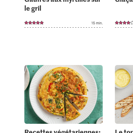
le gril
15 min.
Recettes végétariennes:
Le to