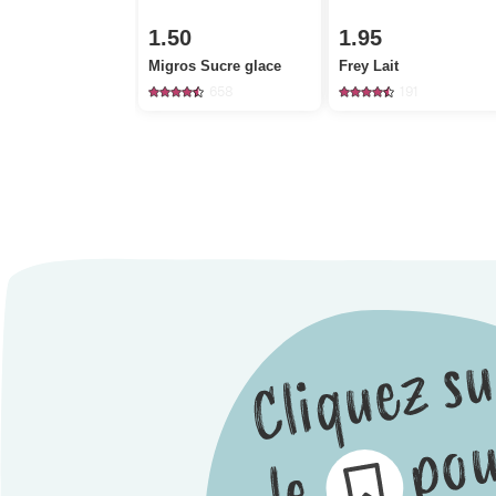
1.50
1.95
Migros Sucre glace
Frey Lait
658
191