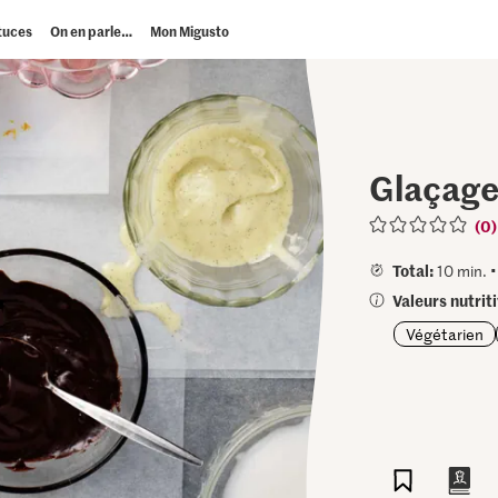
tuces
On en parle…
Mon Migusto
Glaçage 
(0)
Total:
10 min. 
Valeurs nutrit
Végétarien