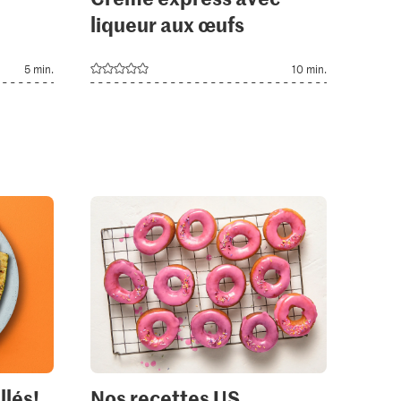
liqueur aux œufs
5 min.
10 min.
llés!
Nos recettes US