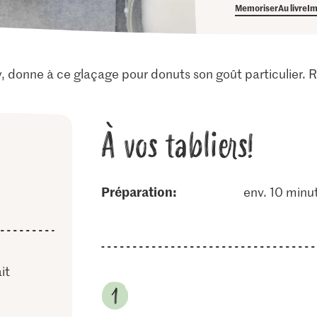
Memoriser
Au livre
Im
, donne à ce glaçage pour donuts son goût particulier. Ré
À vos tabliers!
Préparation:
env. 10 minu
it