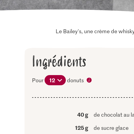
Le Bailey's, une crème de whisky
Ingrédients
12
Pour
donuts
40 g
de chocolat au la
125 g
de sucre glace