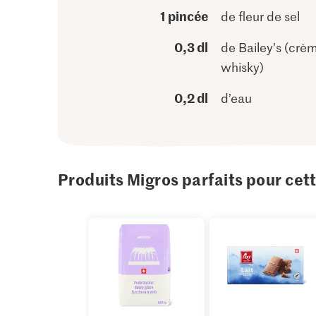
1 pincée
de fleur de sel
0,3 dl
de Bailey’s (crè
whisky)
0,2 dl
d’eau
Produits Migros parfaits pour cet