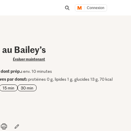
Connexion
Lancer une recherche
au Bailey’s
Évaluer maintenant
dont prép.:
•
env. 10 minutes
ives par donut:
protéines 0 g, lipides 1 g, glucides 13 g, 70 kcal
15 min
30 min