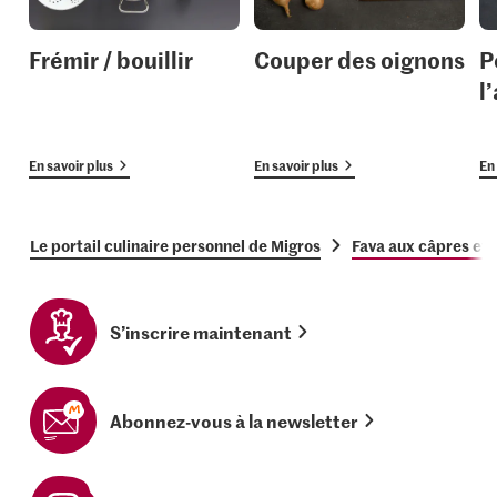
Frémir / bouillir
Couper des oignons
P
l’
En savoir plus
En savoir plus
En 
Le portail culinaire personnel de Migros
Fava aux câpres et 
S’inscrire maintenant
Abonnez-vous à la newsletter