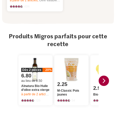
à partir de 2
articles,
Offre valable du 6.8 au 12.8.2026, jusqu’à épuisement du stock.
434
Produits Migros parfaits pour cette
recette
Dès 2 pièces
20%
6.80
au lieu de 8.50
2.25
Alnatura Bio Huile
2.95
d’olive extra vierge
M-Classic Pois
à partir de 2
articles,
Offre valable du 6.8 au 12.8.2026, jusqu’à épu
jaunes
Bio Citrons
125
54
1348