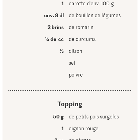
1
carotte d'env. 100 g
env. 8 dl
de bouillon de légumes
2 brins
de romarin
¼ de cc
de curcuma
½
citron
sel
poivre
Topping
50 g
de petits pois surgelés
1
oignon rouge