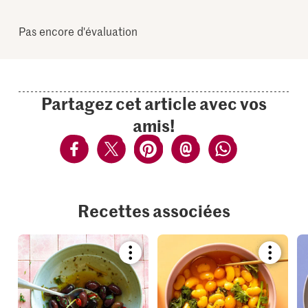
Pas encore d'évaluation
Partagez cet article avec vos
amis!
Recettes associées
Bookmark
Bookmar
recipe
recipe
or
or
add
add
it
it