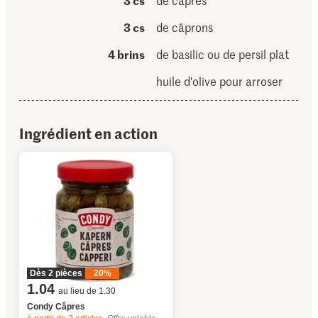
3 cs
de câpres
3 cs
de câprons
4 brins
de basilic ou de persil plat
huile d'olive pour arroser
Ingrédient en action
Dès 2 pièces
20%
1.04
au lieu de 1.30
Condy Câpres