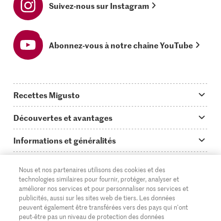
Suivez-nous sur Instagram
Abonnez-vous à notre chaîne YouTube
Recettes Migusto
App Migusto
Découvertes et avantages
Idées de menus
Trucs & astuces
Informations et généralités
Plats principaux
On en parle...
Questions concernant Migusto
Découvrir
Nous et nos partenaires utilisons des cookies et des
Simple & vite prêt
Tutoriels
Cuisiner avec Migusto
technologies similaires pour fournir, protéger, analyser et
Supermarché
améliorer nos services et pour personnaliser nos services et
Apéritif
FR
Glossaire des ingrédients
DE
IT
publicités, aussi sur les sites web de tiers. Les données
Service clientèle & contact
Migros Online
peuvent également être transférées vers des pays qui n'ont
Préparations au four
peut-être pas un niveau de protection des données
Login Migusto
Publicité