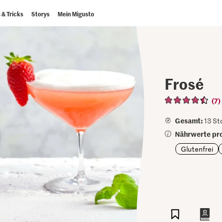
 & Tricks
Storys
Mein Migusto
Frosé
(7)
Gesamt:
13 Std
Nährwerte pro
Glutenfrei