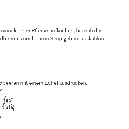
 einer kleinen Pfanne aufkochen, bis sich der
rdbeeren zum heissen Sirup geben, auskühlen
tronensaft
6
Erdbeeren mit einem Löffel ausdrücken.
fast
fertig