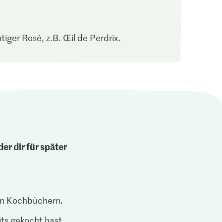
tiger Rosé, z.B. Œil de Perdrix.
er dir für später
len Kochbüchern.
ts gekocht hast.