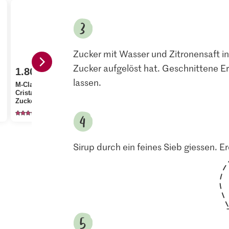
Zucker mit Wasser und Zitronensaft in
Zucker aufgelöst hat. Geschnittene E
1.80
lassen.
M-Classic IP-SUISSE
2.20
0.60
Cristal Feinkristall-
Zucker
Migros Basilikum
M-Budget Zi
1146
651
47
Sirup durch ein feines Sieb giessen. 