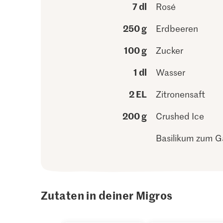
7 dl
Rosé
250 g
Erdbeeren
100 g
Zucker
1 dl
Wasser
2 EL
Zitronensaft
200 g
Crushed Ice
Basilikum zum G
Zutaten in deiner Migros