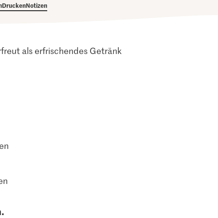
h
Drucken
Notizen
freut als erfrischendes Getränk
ten
en
n.