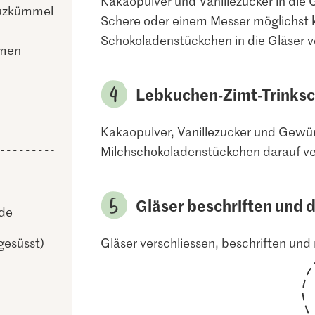
Kakaopulver und Vanillezucker in die G
uzkümmel
Schere oder einem Messer möglichst k
Schokoladenstückchen in die Gläser ve
men
Lebkuchen-Zimt-Trinks
Kakaopulver, Vanillezucker und Gewürz
Milchschokoladenstückchen darauf ver
Gläser beschriften und 
de
gesüsst)
Gläser verschliessen, beschriften und