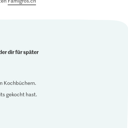
pten
Famigros.ch
er dir für später
len Kochbüchern.
ts gekocht hast.