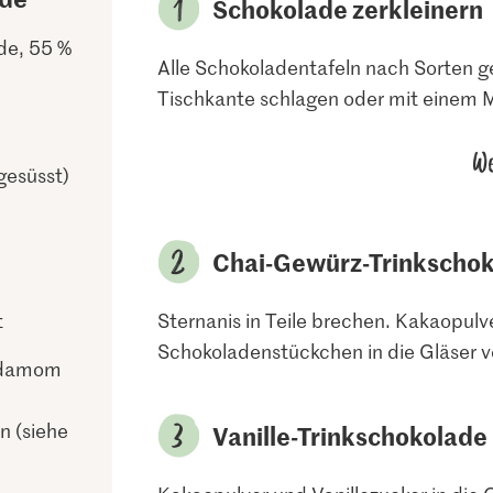
Schokolade zerkleinern
de, 55 %
Alle Schokoladentafeln nach Sorten ge
Tischkante schlagen oder mit einem 
We
gesüsst)
Chai-Gewürz-Trinkscho
t
Sternanis in Teile brechen. Kakaopulv
Schokoladenstückchen in die Gläser ve
rdamom
 (siehe
Vanille-Trinkschokolade