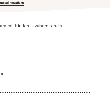
h
Drucken
Notizen
m mit Kindern – zubereiten. In
ten