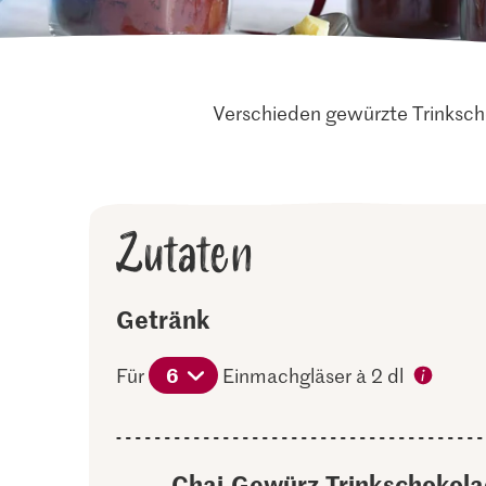
Verschieden gewürzte Trinksch
Zutaten
Getränk
6
Für
Einmachgläser à 2 dl
Chai-Gewürz-Trinkschokol