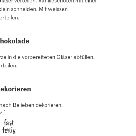
läser verteilen. Vanilleschoten mit einer
lein schneiden. Mit weissen
rteilen.
chokolade
e in die vorbereiteten Gläser abfüllen.
teilen.
dekorieren
 nach Belieben dekorieren.
fast
fertig