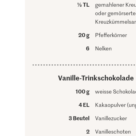
½ TL
gemahlener Kre
oder gemörserte
Kreuzkümmelsa
20 g
Pfefferkörner
6
Nelken
Vanille-Trinkschokolade
100 g
weisse Schokola
4 EL
Kakaopulver (un
3 Beutel
Vanillezucker
2
Vanilleschoten