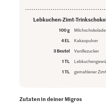
Lebkuchen-Zimt-Trinkschoko
100 g
Milchschokolade
4 EL
Kakaopulver
3 Beutel
Vanillezucker
1 TL
Lebkuchengewü
1 TL
gemahlener Zim
Zutaten in deiner Migros