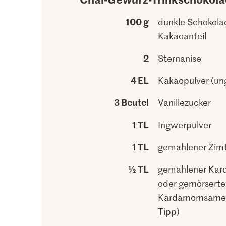
100 g
dunkle Schokola
Kakaoanteil
2
Sternanise
4 EL
Kakaopulver (un
3 Beutel
Vanillezucker
1 TL
Ingwerpulver
1 TL
gemahlener Zim
½ TL
gemahlener Ka
oder gemörserte
Kardamomsamen
Tipp)