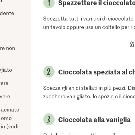
Spezzettare il cioccolat
ndente
Spezzetta tutti i vari tipi di cioccola
un tavolo oppure usa un coltello per ri
S
ere non
gliato
Cioccolata speziata al c
vere
Spezza gli anici stellati in più pezzi. Di
lvere
zucchero vanigliato, le spezie e il cio
acinato
amomo
Cioccolata alla vaniglia
io (vedi