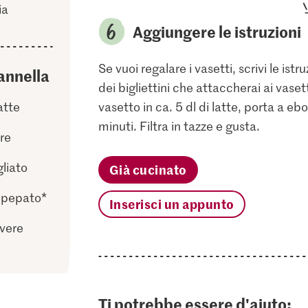
ia
Aggiungere le istruzioni
Se vuoi regalare i vasetti, scrivi le ist
annella
dei bigliettini che attaccherai ai vaset
atte
vasetto in ca. 5 dl di latte, porta a eb
minuti. Filtra in tazze e gusta.
re
gliato
Già cucinato
anpepato*
Inserisci un appunto
lvere
Ti potrebbe essere d'aiuto: