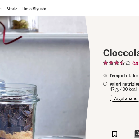
e
Storie
Il mio Migusto
Cioccol
(2)
Tempo totale:
Valori nutrizi
47 g, 430 kcal
Vegetariano