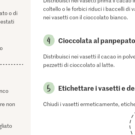
Distribuisci nei vasetti prima il cacao 
coltello o le forbici riduci i baccelli di 
to o di
nei vasetti con il cioccolato bianco.
estati
Cioccolata al panpepato 
no
Distribuisci nei vasetti il cacao in polv
pezzetti di cioccolato al latte.
Etichettare i vasetti e de
anco
ere non
Chiudi i vasetti ermeticamente, etiche
gliato