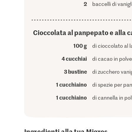
2
baccelli di vanigl
Cioccolata al panpepato e alla c
100 g
di cioccolato al l
4 cucchiai
di cacao in polve
3 bustine
di zucchero vani
1 cucchiaino
di spezie per p
1 cucchiaino
di cannella in po
Ingredienti alla tua Migros