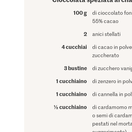
100 g
di cioccolato fo
55% cacao
2
anici stellati
4 cucchiai
di cacao in polv
zuccherato
3 bustine
di zucchero vani
1 cucchiaino
di zenzero in pol
1 cucchiaino
di cannella in po
½ cucchiaino
di cardamomo m
o semi di card
pestati nel morta
suggerimento)