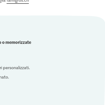
ato o memorizzate
ri personalizzati.
inato.