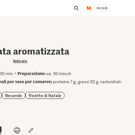
Accedi
Inizia una ricerca
ata aromatizzata
Vota ora
Preparazione:
30 min. •
ca. 30 minuti
onali per vaso per conserve:
proteine 7 g, grassi 22 g, carboidrati
Bevande
Ricette di Natale