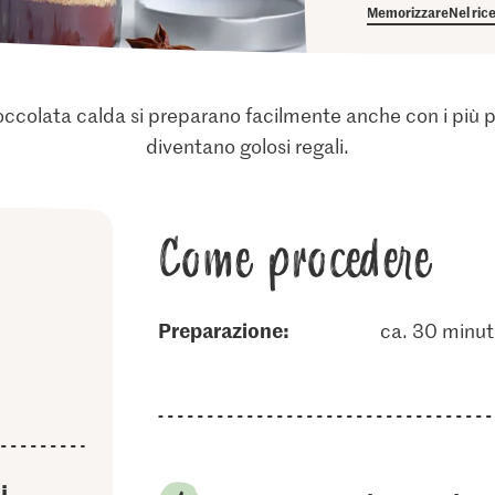
Memorizzare
Nel ric
colata calda si preparano facilmente anche con i più picc
diventano golosi regali.
Come procedere
Preparazione:
ca. 30 minut
i