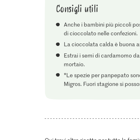
Consigli utili
Anche i bambini più piccoli po
di cioccolato nelle confezioni.
La cioccolata calda è buona a
Estrai i semi di cardamomo dal
mortaio.
*Le spezie per panpepato sono
Migros. Fuori stagione si poss
Qui trovi altre ricette per tutta la fami