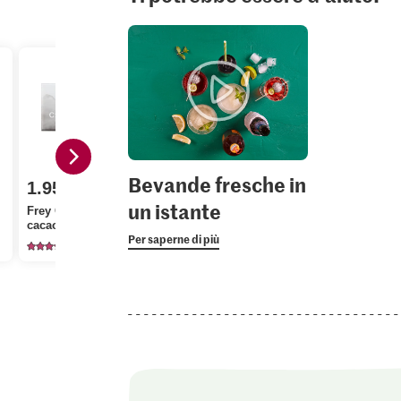
Bevande fresche in
1.95
0.45
4.50
un istante
Frey Crémant 55% di
M-Classic Cannella
cacao
Macinata
Baccelli di 
Per saperne di più
220
135
24