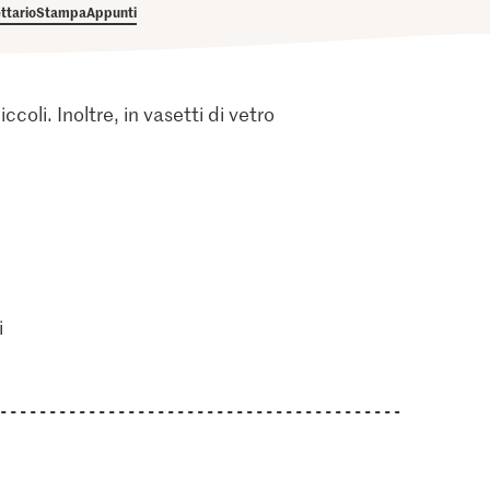
ettario
Stampa
Appunti
oli. Inoltre, in vasetti di vetro
i