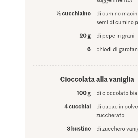
½ cucchiaino
di cumino macina
semi di cumino p
20 g
di pepe in grani
6
chiodi di garofa
Cioccolata alla vaniglia
100 g
di cioccolato bi
4 cucchiai
di cacao in polv
zuccherato
3 bustine
di zucchero vani