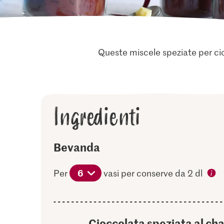
Queste miscele speziate per cioc
Ingredienti
Bevanda
6
Per
vasi per conserve da 2 dl
Cioccolata speziata al cha