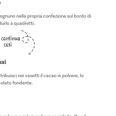
o
to ognuno nella propria confezione sul bordo di
durlo a quadretti.
i continua
così
hai
stribuisci nei vasetti il cacao in polvere, lo
ccolato fondente.