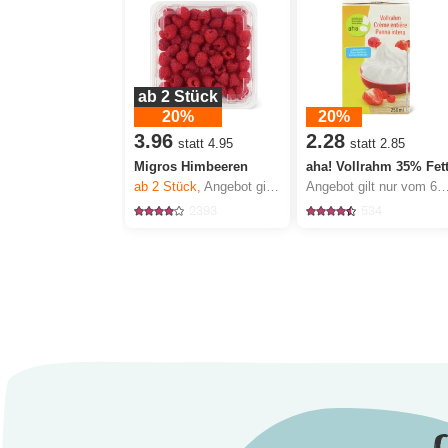
ab 2 Stück
20%
20%
3.96
2.28
statt 4.95
statt 2.85
Migros Himbeeren
aha! Vollrahm 35% Fet
ab 2
Stück,
Angebot gilt nur vom 6.8. bis 12.8.2026, solange Vorrat.
Angebot gilt nur vom 6.8. bis 12.8.2026, sola
2393
534