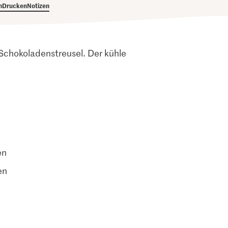
h
Drucken
Notizen
chokoladenstreusel. Der kühle
en
en