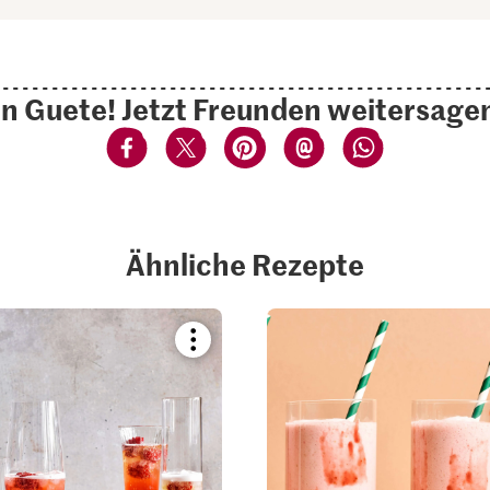
n Guete! Jetzt Freunden weitersage
Ähnliche Rezepte
Bookmark
recipe
or
add
it
to
your
collections.