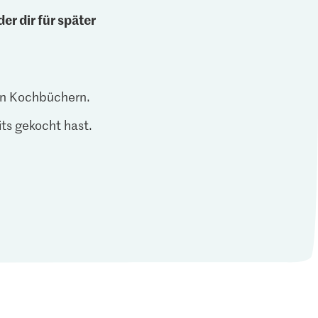
er dir für später
len Kochbüchern.
ts gekocht hast.