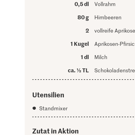
0,5 dl
Vollrahm
80 g
Himbeeren
2
vollreife Aprikos
1 Kugel
Aprikosen-Pfirsi
1 dl
Milch
ca. ½ TL
Schokoladenstre
Utensilien
Standmixer
Zutat in Aktion