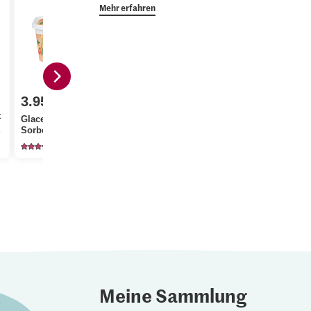
Mehr erfahren
3.95
2.80
Aktueller Tagespreis
t
Glace Abricot et peche
Patissier S
nge Vorrat.
Sorbet
Migros Aprikosen
Streusel
108
1486
12
Meine Sammlung