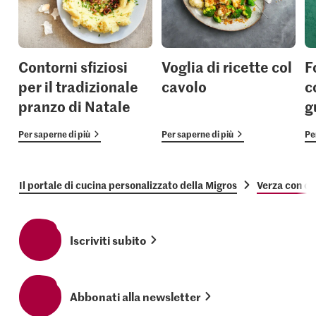
Contorni sfiziosi
Voglia di ricette col
F
per il tradizionale
cavolo
c
pranzo di Natale
g
Per saperne di più
Per saperne di più
Pe
Il portale di cucina personalizzato della Migros
Verza con cr
Iscriviti subito
Abbonati alla newsletter