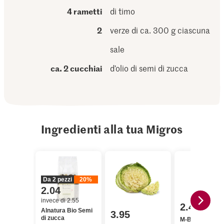
4 rametti
di timo
2
verze di ca. 300 g ciascuna
sale
ca. 2 cucchiai
d’olio di semi di zucca
Ingredienti alla tua Migros
Da 2 pezzi
20%
2.04
invece di 2.55
2.40
Alnatura Bio Semi
3.95
di zucca
M-Budget Dadin