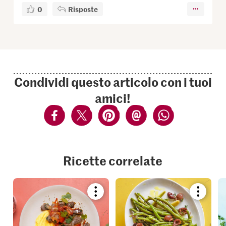
0
Risposte
Condividi questo articolo con i tuoi
amici!
Ricette correlate
Bookmark
Bookmar
recipe
recipe
or
or
add
add
it
it