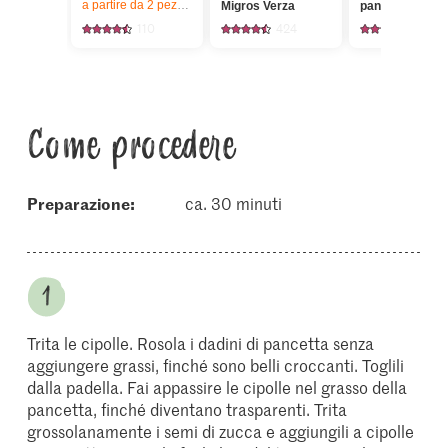
a partire da 2
pezzi,
Offerta valida solo dal 6.8 al 12.8.2026, fino a 
Migros Verza
pancetta
110
424
1821
Come procedere
Preparazione:
ca. 30 minuti
Trita le cipolle. Rosola i dadini di pancetta senza
aggiungere grassi, finché sono belli croccanti. Toglili
dalla padella. Fai appassire le cipolle nel grasso della
pancetta, finché diventano trasparenti. Trita
grossolanamente i semi di zucca e aggiungili a cipolle