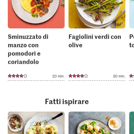
to
to
your
your
collections.
collection
Sminuzzato di
Fagiolini verdi con
P
manzo con
olive
t
pomodori e
coriandolo
20 min.
30 min.
Fatti ispirare