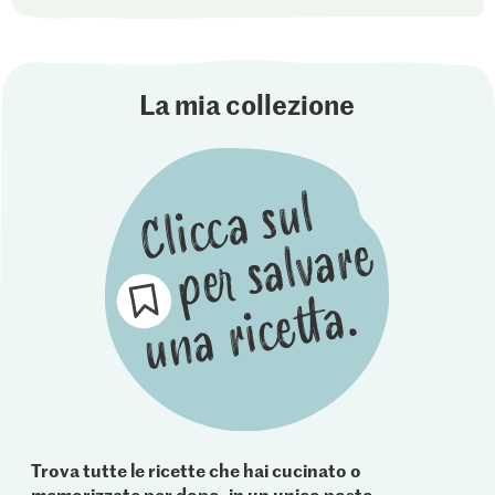
La mia collezione
Trova tutte le ricette che hai cucinato o
memorizzate per dopo, in un unico posto.