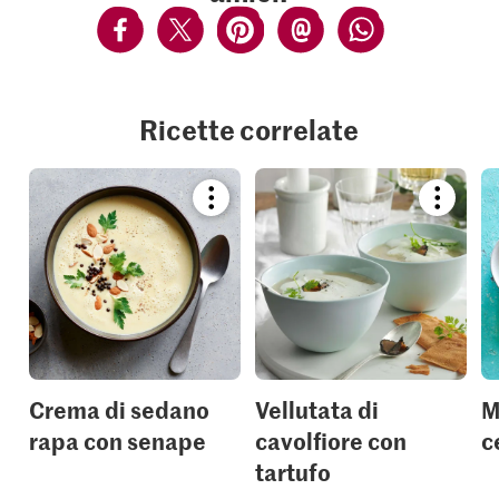
Ricette correlate
Bookmark
Bookmar
recipe
recipe
or
or
add
add
it
it
to
to
your
your
collections.
collection
Crema di sedano
Vellutata di
M
rapa con senape
cavolfiore con
c
tartufo