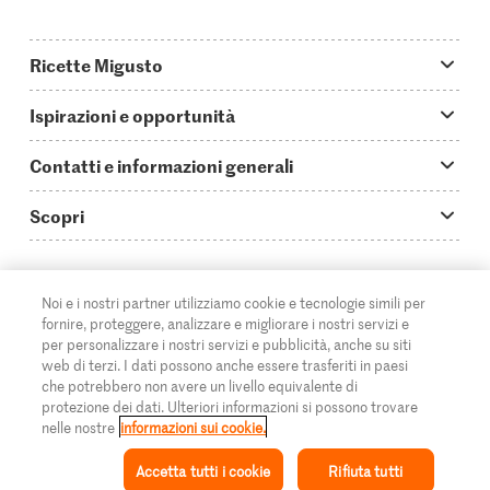
Ricette Migusto
App Migusto
Ispirazioni e opportunità
Oggi cucino
Trucchi & astuzie
Contatti e informazioni generali
Piatti principali
Storie
Domande su Migusto
Scopri
Ricette semplici & veloci
Video How to
Guida alle abbreviazioni
Supermercato
Aperitivi
IT
Glossario degli ingredienti
DE
FR
Contatti
Migros Online
Noi e i nostri partner utilizziamo cookie e tecnologie simili per
fornire, proteggere, analizzare e migliorare i nostri servizi e
Ricette al forno
Login Migusto
Pubblicità
A proposito della Migros
per personalizzare i nostri servizi e pubblicità, anche su siti
web di terzi. I dati possono anche essere trasferiti in paesi
Ricette per famiglie & bambini
Rivista Migusto
Impressum
che potrebbero non avere un livello equivalente di
Filiali
© 2026 Federazione delle cooperative Migros
protezione dei dati. Ulteriori informazioni si possono trovare
Tutte le ricette
Concorsi
nelle nostre
informazioni sui cookie.
Informazioni legali
Cumulus
Accetta tutti i cookie
Rifiuta tutti
Protezione dei dati
Rivista Azione
Ispirazione
Collezione
Ricetta
Il mio Migusto
Menu