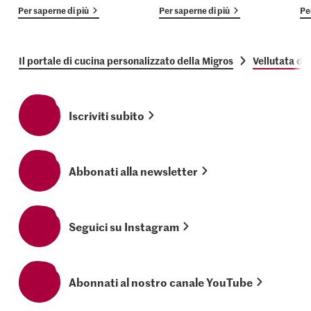
Per saperne di più
Per saperne di più
Pe
Il portale di cucina personalizzato della Migros
Vellutata di 
Iscriviti subito
Abbonati alla newsletter
Seguici su Instagram
Abonnati al nostro canale YouTube