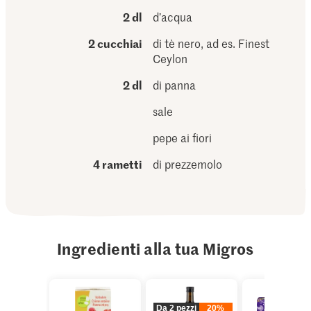
2 dl
d’acqua
2 cucchiai
di tè nero, ad es. Finest
Ceylon
2 dl
di panna
sale
pepe ai fiori
4 rametti
di prezzemolo
Ingredienti alla tua Migros
Da 2 pezzi
20%