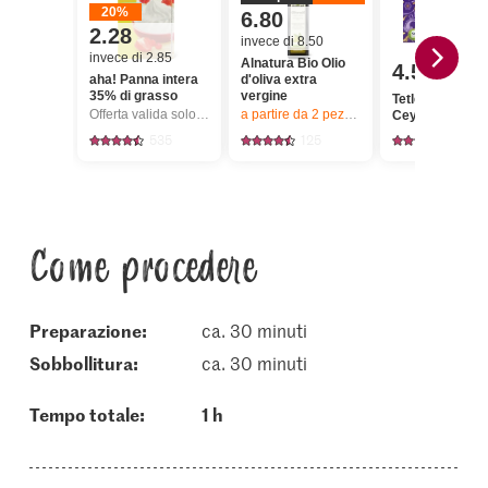
20%
6.80
2.28
invece di 8.50
invece di 2.85
Alnatura Bio Olio
4.50
aha! Panna intera
d'oliva extra
35% di grasso
vergine
Tetley Tè nero d
Offerta valida solo dal 6.8 al 12.8.2026, fino a esaurimento dello stock.
a partire da 2
pezzi,
Offerta valida solo da
Ceylon
535
125
21
Come procedere
Preparazione:
ca. 30 minuti
sobbollitura:
ca. 30 minuti
Tempo totale:
1 h