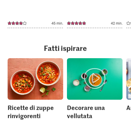
45 min.
42 min.
Fatti ispirare
Ricette di zuppe
Decorare una
A
rinvigorenti
vellutata