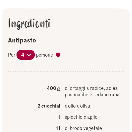
Ingredienti
Antipasto
Per
4
persone
400 g
di ortaggi a radice, ad es.
pastinache e sedano rapa
2 cucchiai
d’olio d’oliva
1
spicchio d'aglio
1 l
di brodo vegetale